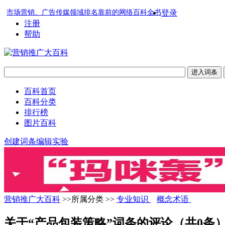
市场营销、广告传媒领域排名靠前的网络百科全书
登录
注册
帮助
百科首页
百科分类
排行榜
图片百科
创建词条
编辑实验
营销推广大百科
>>所属分类 >>
专业知识
概念术语
关于“产品包装策略”词条的评论（共
0
条