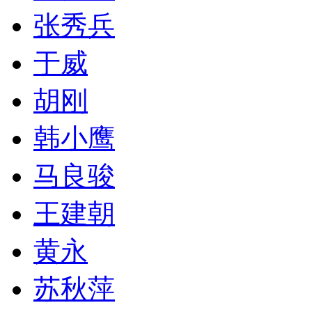
张秀兵
于威
胡刚
韩小鹰
马良骏
王建朝
黄永
苏秋萍