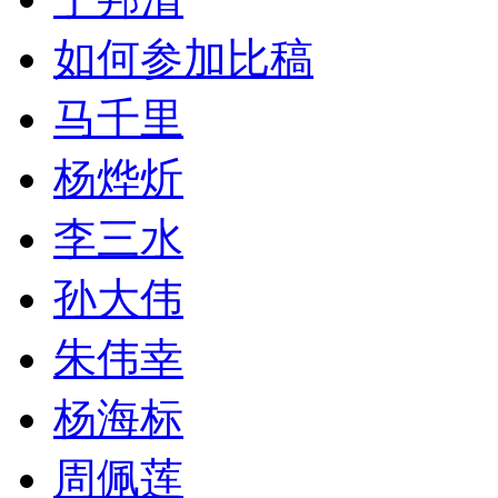
如何参加比稿
马千里
杨烨炘
李三水
孙大伟
朱伟幸
杨海标
周佩莲