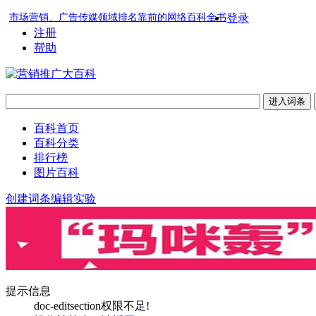
市场营销、广告传媒领域排名靠前的网络百科全书
登录
注册
帮助
百科首页
百科分类
排行榜
图片百科
创建词条
编辑实验
提示信息
doc-editsection权限不足!