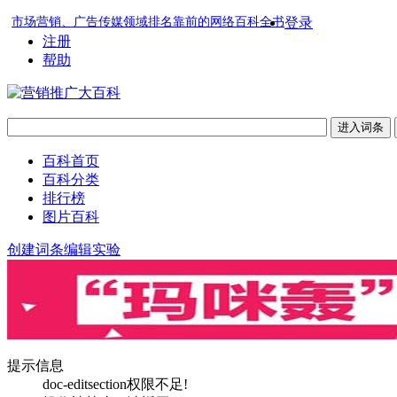
市场营销、广告传媒领域排名靠前的网络百科全书
登录
注册
帮助
百科首页
百科分类
排行榜
图片百科
创建词条
编辑实验
提示信息
doc-editsection权限不足!