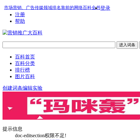
市场营销、广告传媒领域排名靠前的网络百科全书
登录
注册
帮助
百科首页
百科分类
排行榜
图片百科
创建词条
编辑实验
提示信息
doc-editsection权限不足!