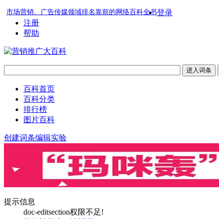
市场营销、广告传媒领域排名靠前的网络百科全书
登录
注册
帮助
百科首页
百科分类
排行榜
图片百科
创建词条
编辑实验
提示信息
doc-editsection权限不足!