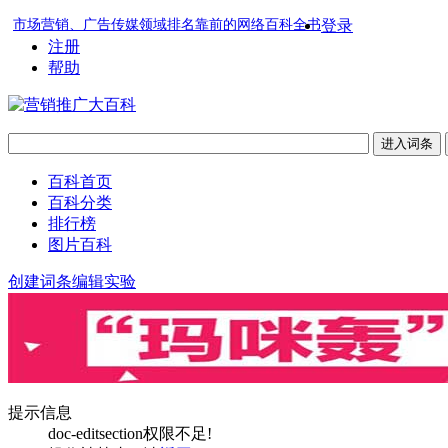
市场营销、广告传媒领域排名靠前的网络百科全书
登录
注册
帮助
百科首页
百科分类
排行榜
图片百科
创建词条
编辑实验
提示信息
doc-editsection权限不足!