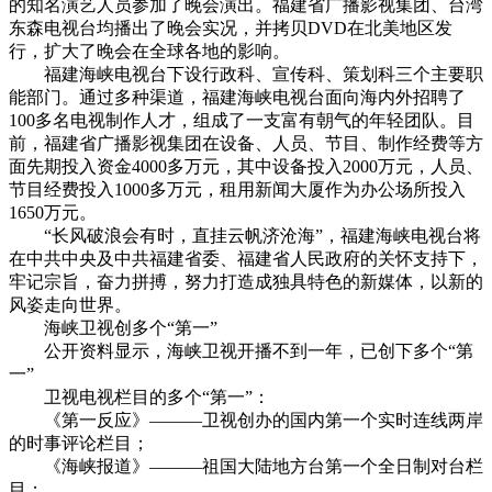
的知名演艺人员参加了晚会演出。福建省广播影视集团、台湾
东森电视台均播出了晚会实况，并拷贝DVD在北美地区发
行，扩大了晚会在全球各地的影响。
cadu.com.cn
福建海峡电视台下设行政科、宣传科、策划科三个主要职
能部门。通过多种渠道，福建海峡电视台面向海内外招聘了
100多名电视制作人才，组成了一支富有朝气的年轻团队。目
前，福建省广播影视集团在设备、人员、节目、制作经费等方
面先期投入资金4000多万元，其中设备投入2000万元，人员、
节目经费投入1000多万元，租用新闻大厦作为办公场所投入
1650万元。
“长风破浪会有时，直挂云帆济沧海”，福建海峡电视台将
在中共中央及中共福建省委、福建省人民政府的关怀支持下，
牢记宗旨，奋力拼搏，努力打造成独具特色的新媒体，以新的
风姿走向世界。
海峡卫视创多个“第一”
公开资料显示，海峡卫视开播不到一年，已创下多个“第
一”
卫视电视栏目的多个“第一”：
《第一反应》———卫视创办的国内第一个实时连线两岸
的时事评论栏目；
《海峡报道》———祖国大陆地方台第一个全日制对台栏
目；