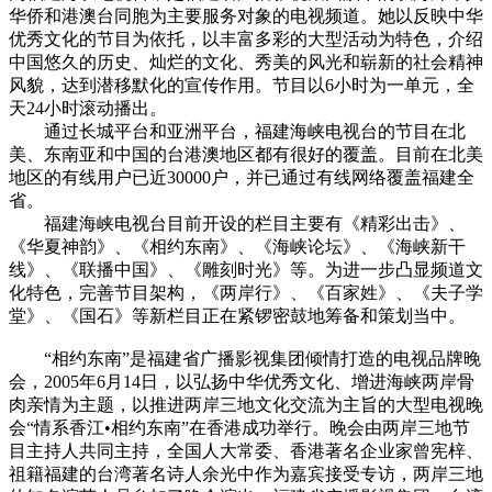
华侨和港澳台同胞为主要服务对象的电视频道。她以反映中华
优秀文化的节目为依托，以丰富多彩的大型活动为特色，介绍
中国悠久的历史、灿烂的文化、秀美的风光和崭新的社会精神
风貌，达到潜移默化的宣传作用。节目以6小时为一单元，全
天24小时滚动播出。
通过长城平台和亚洲平台，福建海峡电视台的节目在北
美、东南亚和中国的台港澳地区都有很好的覆盖。目前在北美
地区的有线用户已近30000户，并已通过有线网络覆盖福建全
省。
福建海峡电视台目前开设的栏目主要有《精彩出击》、
《华夏神韵》、《相约东南》、《海峡论坛》、《海峡新干
线》、《联播中国》、《雕刻时光》等。为进一步凸显频道文
化特色，完善节目架构，《两岸行》、《百家姓》、《夫子学
堂》、《国石》等新栏目正在紧锣密鼓地筹备和策划当中。
cadu.com.cn
“相约东南”是福建省广播影视集团倾情打造的电视品牌晚
会，2005年6月14日，以弘扬中华优秀文化、增进海峡两岸骨
肉亲情为主题，以推进两岸三地文化交流为主旨的大型电视晚
会“情系香江•相约东南”在香港成功举行。晚会由两岸三地节
目主持人共同主持，全国人大常委、香港著名企业家曾宪梓、
祖籍福建的台湾著名诗人余光中作为嘉宾接受专访，两岸三地