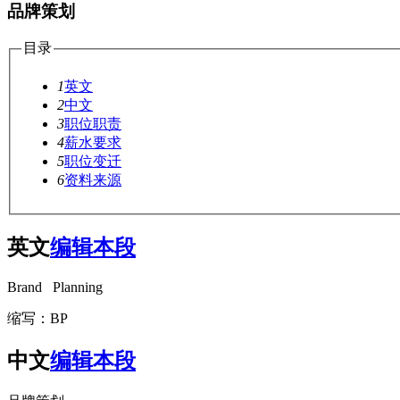
品牌策划
目录
1
英文
2
中文
3
职位职责
4
薪水要求
5
职位变迁
6
资料来源
英文
编辑本段
Brand Planning
缩写：BP
中文
编辑本段