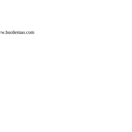
lieniao.com
。