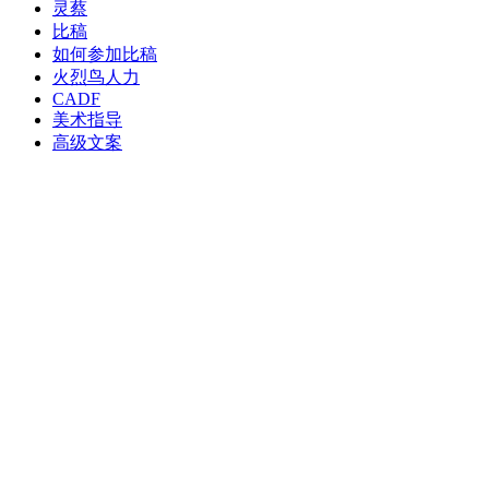
灵蔡
比稿
如何参加比稿
火烈鸟人力
CADF
美术指导
高级文案