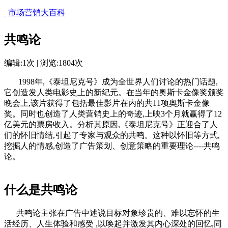
市场营销大百科
共鸣论
编辑:1次 | 浏览:1804次
1998年,《泰坦尼克号》成为全世界人们讨论的热门话题,
它创造发人类电影史上的新纪元。在当年的奥斯卡金像奖颁奖
晚会上,该片获得了包括最佳影片在内的共11项奥斯卡金像
奖。同时也创造了人类营销史上的奇迹,上映3个月就赢得了12
亿美元的票房收入。分析其原因,《泰坦尼克号》正迎合了人
们的怀旧情结,引起了专家与观众的共鸣。这种以怀旧等方式,
挖掘人的情感,创造了广告策划、创意策略的重要理论----共鸣
论。
cadu.com.cn
什么是共鸣论
共鸣论主张在广告中述说目标对象珍贵的、难以忘怀的生
活经历、人生体验和感受 ,以唤起并激发其内心深处的回忆,同