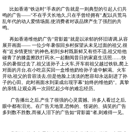
比如香港"铁达时"手表的广告就是一则典型的引起人们共
鸣的广告——"不在乎天长地久,只在乎曾经拥有",配以兵荒马
乱年代的动人爱情场面,使消费者对该品牌产生了强烈的共
鸣。
cadu.com.cn
再如香港维他奶广告"背影篇"就是以浓郁的怀旧请调,从容
展开画面—— 一位少年暑假回乡村探望从未见过面的祖父,很
有"近乡情更怯"的神色,初到乡村既新鲜又有些不适,祖父给他
碰青了的膝盖擦跌打药水,一起翻阅昔日的家庭生活照……快
乐的暑假过去了,祖父送孙子上火车,开车前祖父越过铁轨,爬上
对面的月台,在小吃店买回一盒维他奶给孙子途中解渴。火车
开动,祖父的音容淡去,但是他脸上淡淡的愁容却永远刻进了孙
子的心田。此时画面水到渠成出现字幕"始终的维他奶"。真挚
的亲情,让观众再一次回忆起少年的难忘经历。
广告播出之后,产生了很强的心灵震撼。许多人看过之后,
眼中都有泪光。在广告天地里,恐怖的、怪诞的、搞笑的广告
多到数不胜数,而催人泪下的广告如“背影篇”者,则难得一见。