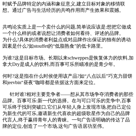
时赋予品牌特定的内涵和象征意义,建立目标对象的移情联
想。通过广告与生活经历的共鸣作用而产生效果和震撼。
cadu.com.cn
共鸣论实质上是一个卖什么的问题,简单说应该是:想把它做成
一个什么样的或者说想让消费者如何看待、评述的品牌。
为什么?具体的消费者利益点或对品牌作出保证的独有的诱动
因素是什么?如stouffet的“低脂熟食”的低卡路里。
为谁?这是目标市场。长期以来schweppes是恢复体力的饮料,加
拿大Dry是成人的饮料,而百事可乐所瞄准的是青少年。
何时?这是指在什么时侯使用该产品?如“八点以后”巧克力甜饼
和jeevbin“昼夜”咖啡都是依据这方面来定位。
针对谁?相对主要竞争者——想从其市场争夺消费者的那些
品牌。百事可乐:新一代的选择。在与可口可乐的竞争中,百事
可乐终于找到突破口,它们从年轻人身上发现市场,把自己定位
为新生代的可乐,邀请新生代喜欢的超级歌星作为自己的品牌
代言人,终于赢得青年人的青睐。一句广告语明确的传达了品
牌的定位,创造了一个市场,这句广告语居功至伟。