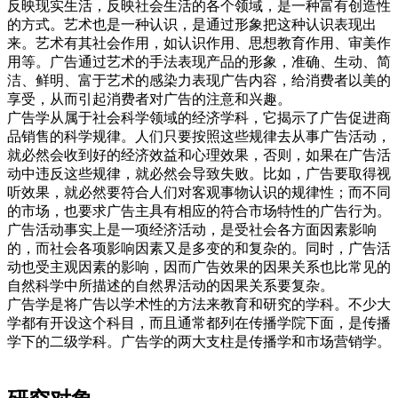
反映现实生活，反映社会生活的各个领域，是一种富有创造性
的方式。艺术也是一种认识，是通过形象把这种认识表现出
来。艺术有其社会作用，如认识作用、思想教育作用、审美作
用等。广告通过艺术的手法表现产品的形象，准确、生动、简
洁、鲜明、富于艺术的感染力表现广告内容，给消费者以美的
享受，从而引起消费者对广告的注意和兴趣。
广告学从属于社会科学领域的经济学科，它揭示了广告促进商
品销售的科学规律。人们只要按照这些规律去从事广告活动，
就必然会收到好的经济效益和心理效果，否则，如果在广告活
动中违反这些规律，就必然会导致失败。比如，广告要取得视
听效果，就必然要符合人们对客观事物认识的规律性；而不同
的市场，也要求广告主具有相应的符合市场特性的广告行为。
广告活动事实上是一项经济活动，是受社会各方面因素影响
的，而社会各项影响因素又是多变的和复杂的。同时，广告活
动也受主观因素的影响，因而广告效果的因果关系也比常见的
自然科学中所描述的自然界活动的因果关系要复杂。
广告学是将广告以学术性的方法来教育和研究的学科。不少大
学都有开设这个科目，而且通常都列在传播学院下面，是传播
学下的二级学科。广告学的两大支柱是传播学和市场营销学。
cadu.com.cn