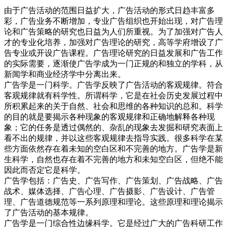
由于广告活动的范围日益扩大，广告活动的形式日趋丰富多
彩，广告业务不断增加，专业广告组织也开始出现，对广告理
论和广告策略的研究也日益为人们所重视。为了加强对广告人
才的专业化培养，加强对广告理论的研究，高等学府增设了广
告专业或开设广告课程。广告理论研究的日益发展和广告工作
的实际需要，逐渐使广告学成为一门正规的和独立的学科，从
新闻学和商业经济学中分离出来。
广告学是一门科学。广告学反映了广告活动的客观规律。符合
客观规律就有科学性。所谓科学，它是在社会历史发展过程中
所积累起来的关于自然、社会和思维的各种知识的总和。科学
的目的就是要揭示各种现象的客观规律和正确地解释各种现
象；它的任务是透过偶然的、杂乱的现象去发掘和研究表面上
看不出的规律，并以这些客观规律去指导实践。很多科学在某
些方面依然存在着未知的空白区和不完善的地方。广告学是新
生科学，自然也存在着不完善的地方和未知空白区，但绝不能
因此而否定它是科学。
广告学包括：广告史、广告写作、广告策划、广告战略、广告
战术、媒体选择、广告心理、广告摄影、广告设计、广告管
理、广告道德规范等一系列原理和理论。这些原理和理论揭示
了广告活动的基本规律。
广告学是一门综合性边缘科学。它是经过广大的广告科研工作