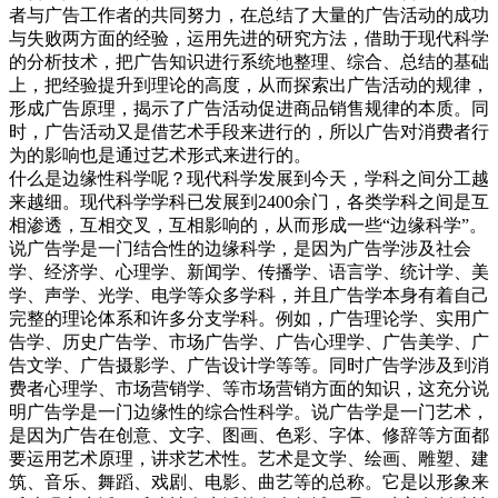
者与广告工作者的共同努力，在总结了大量的广告活动的成功
与失败两方面的经验，运用先进的研究方法，借助于现代科学
的分析技术，把广告知识进行系统地整理、综合、总结的基础
上，把经验提升到理论的高度，从而探索出广告活动的规律，
形成广告原理，揭示了广告活动促进商品销售规律的本质。同
时，广告活动又是借艺术手段来进行的，所以广告对消费者行
为的影响也是通过艺术形式来进行的。
什么是边缘性科学呢？现代科学发展到今天，学科之间分工越
来越细。现代科学学科已发展到2400余门，各类学科之间是互
相渗透，互相交叉，互相影响的，从而形成一些“边缘科学”。
说广告学是一门结合性的边缘科学，是因为广告学涉及社会
学、经济学、心理学、新闻学、传播学、语言学、统计学、美
学、声学、光学、电学等众多学科，并且广告学本身有着自己
完整的理论体系和许多分支学科。例如，广告理论学、实用广
告学、历史广告学、市场广告学、广告心理学、广告美学、广
告文学、广告摄影学、广告设计学等等。同时广告学涉及到消
费者心理学、市场营销学、等市场营销方面的知识，这充分说
明广告学是一门边缘性的综合性科学。说广告学是一门艺术，
是因为广告在创意、文字、图画、色彩、字体、修辞等方面都
要运用艺术原理，讲求艺术性。艺术是文学、绘画、雕塑、建
筑、音乐、舞蹈、戏剧、电影、曲艺等的总称。它是以形象来