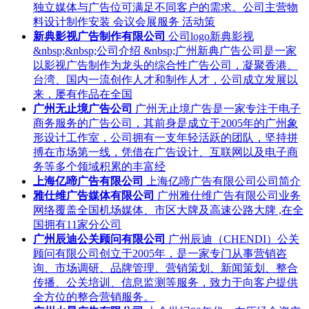
独立媒体与广告位可满足不同客户的需求。公司主营物
料设计制作安装 会议会展服务 活动策
新典影视广告制作有限公司
公司logo新典影视
&nbsp;&nbsp;公司介绍 &nbsp;广州新典广告公司是一家
以影视广告制作为龙头的综合性广告公司，凝聚香港、
台湾、国内一流创作人才和制作人才，公司成立发展以
来，屡有作品在全国
广州无止境广告公司
广州无止境广告是一家专注于电子
商务服务的广告公司，其前身是成立于2005年的广州象
形设计工作室，公司拥有一支年轻活跃的团队，坚持拼
搏在市场第一线，凭借在广告设计、互联网以及电子商
务等多个领域积累的丰富经
上海亿啼广告有限公司
上海亿啼广告有限公司公司简介
雅仕维广告媒体有限公司
广州雅仕维广告有限公司业务
网络覆盖全国机场媒体、市区大牌及高速公路大牌 ,在全
国拥有11家分公司
广州辰迪公关顾问有限公司
广州辰迪（CHENDI）公关
顾问有限公司创立于2005年，是一家专门从事营销咨
询、市场调研、品牌管理、营销策划、新闻策划、整合
传播、公关培训、信息监测等服务，致力于向客户提供
全方位的整合营销服务。