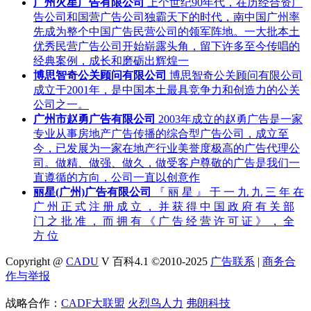
广州火星广告有限公司
上个世纪90年代，在历经合资广
告公司和国营广告公司独霸天下的时代，南中国广州率
先成为整个中国广告民营公司的领军阵地。一大批本土
优秀民营广告公司开始崭露头角，留下许多至今传唱的
经典案例，成长和磨砺出辉煌一
博思智奇公关顾问有限公司
博思智奇公关顾问有限公司
成立于2001年，是中国本土最具竞争力和创造力的公关
公司之一。
广州市赵勇广告有限公司
2003年成立的赵勇广告是一家
专业从事房地产广告传播的综合型广告公司，成立至
今，已发展为一家在地产行业美誉度极高的广告代理公
司。做精、做强、做久，做受客户尊敬的广告是我们一
直遵循的方向，公司一直以创意作
丽星(广州)广告有限公司
『 丽 星 』 于 一 九 九 三 年 在
广 州 正 式 注 册 成 立 ， 并 获 得 中 国 政 府 有 关 部
门 之 批 准 ， 而 拥 有 《 广 告 经 营 许 可 证 》 ， 全
方 位
Copyright @
CADU
V 百科4.1 ©2010-2025
广告联系
|
商务合
作与举报
战略合作：
CADF大联盟
火烈鸟人力
弗朗科技