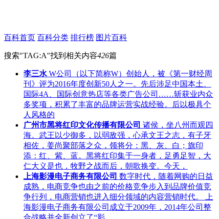
百科首页
百科分类
排行榜
图片百科
搜索"
TAG:A
"找到相关内容
426
篇
李三水
W公司（以下简称W）创始人，被《第一财经周
刊》评为2016年度创新50人之一。先后涉足中国本土、
国际4A、国际创意热店等各类广告公司……斩获业内众
多奖项，积累了丰富的品牌运营实战经验。后以极具个
人风格的
广州市黑将红印文化传播有限公司
诸侯，坐八州而观四
海。武王以少御多，以弱敌强，心承文王之志，有子牙
相佐，姜尚聚部落之众，领将分：黑、灰、白；旗印
添：红、紫、蓝。黑将红印集于一身者，足勇足智，大
仁大义是也，牧野之战而后，朝歌换变。今天，
上海影漫电子商务有限公司
数字时代，随着网购的日益
成熟，电商竞争也由之前的价格竞争步入到品牌价值竞
争行列，电商营销也进入细分领域的内容营销时代。 上
海影漫电子商务有限公司成立于2009年，2014年公司整
合战略并全新创立了“影