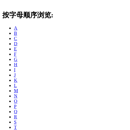
按字母顺序浏览:
A
B
C
D
E
F
G
H
I
J
K
L
M
N
O
P
Q
R
S
T