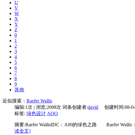
U
V
W
X
Y
Z
0
1
2
3
4
5
6
7
8
9
其他
近似搜索：
Raefer Wallis
编辑:1次 | 浏览:2008次
词条创建者:
david
创建时间:08-04 
标签:
绿色设计
AOO
摘要:
Raefer WallisIDC：A00的绿色之路 Rae
读全文]