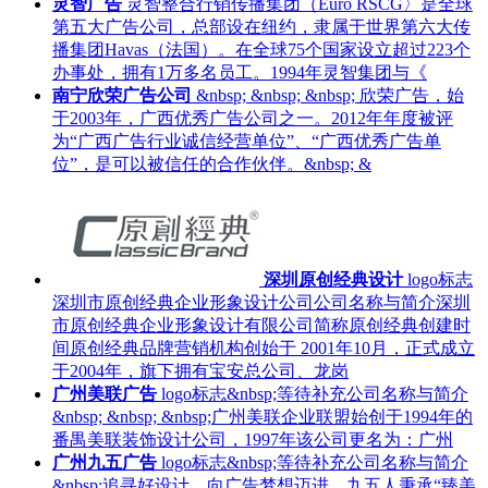
灵智广告
灵智整合行销传播集团（Euro RSCG〉是全球
第五大广告公司，总部设在纽约，隶属于世界第六大传
播集团Havas（法国）。在全球75个国家设立超过223个
办事处，拥有1万多名员工。1994年灵智集团与《
南宁欣荣广告公司
&nbsp; &nbsp; &nbsp; 欣荣广告，始
于2003年，广西优秀广告公司之一。2012年年度被评
为“广西广告行业诚信经营单位”、“广西优秀广告单
位”，是可以被信任的合作伙伴。&nbsp; &
深圳原创经典设计
logo标志
深圳市原创经典企业形象设计公司公司名称与简介深圳
市原创经典企业形象设计有限公司简称原创经典创建时
间原创经典品牌营销机构创始于 2001年10月，正式成立
于2004年，旗下拥有宝安总公司、龙岗
广州美联广告
logo标志&nbsp;等待补充公司名称与简介
&nbsp; &nbsp; &nbsp;广州美联企业联盟始创于1994年的
番禺美联装饰设计公司，1997年该公司更名为：广州
广州九五广告
logo标志&nbsp;等待补充公司名称与简介
&nbsp;追寻好设计，向广告梦想迈进，九五人秉承“臻美