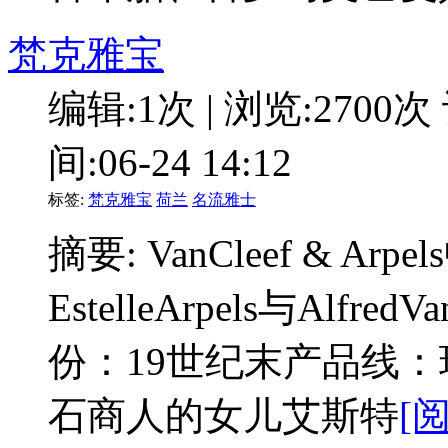
梵克雅宝
编辑:1次 | 浏览:2700次
间:06-24 14:12
标签:
梵克雅宝
荷兰
名流雅士
摘要: VanCleef & 
EstelleArpels与Alf
份：19世纪末产品线：
石商人的女儿艾斯特
[