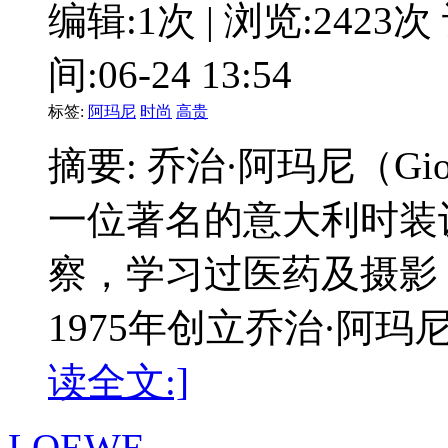
编辑:1次 | 浏览:2423次
间:06-24 13:54
标签:
阿玛尼
时尚
高贵
摘要: 乔治·阿玛尼（Gior
一位著名的意大利时装
察，学习过医药及摄影
1975年创立乔治·阿
读全文:]
LOEWE