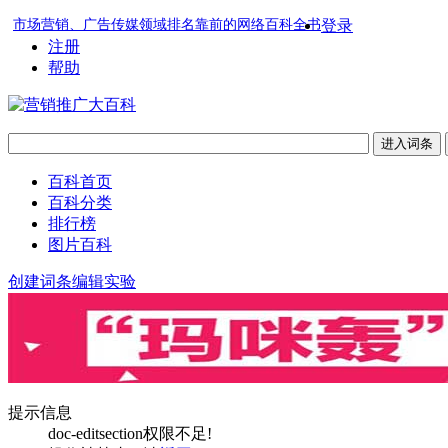
市场营销、广告传媒领域排名靠前的网络百科全书
登录
注册
帮助
百科首页
百科分类
排行榜
图片百科
创建词条
编辑实验
提示信息
doc-editsection权限不足!