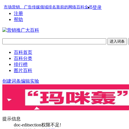
市场营销、广告传媒领域排名靠前的网络百科全书
登录
注册
帮助
百科首页
百科分类
排行榜
图片百科
创建词条
编辑实验
提示信息
doc-editsection权限不足!