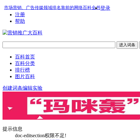
市场营销、广告传媒领域排名靠前的网络百科全书
登录
注册
帮助
百科首页
百科分类
排行榜
图片百科
创建词条
编辑实验
提示信息
doc-editsection权限不足!