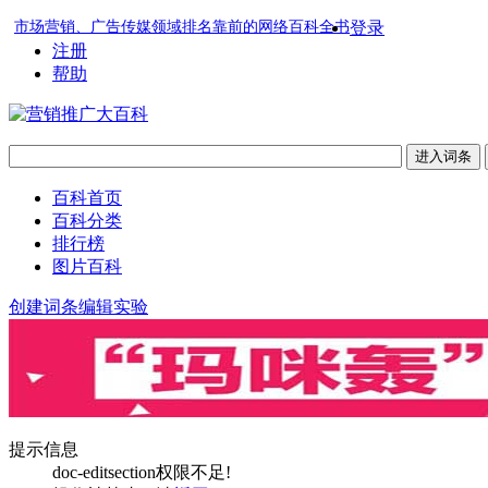
市场营销、广告传媒领域排名靠前的网络百科全书
登录
注册
帮助
百科首页
百科分类
排行榜
图片百科
创建词条
编辑实验
提示信息
doc-editsection权限不足!