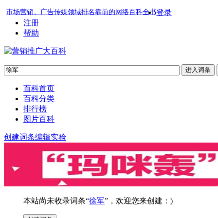
市场营销、广告传媒领域排名靠前的网络百科全书
登录
注册
帮助
百科首页
百科分类
排行榜
图片百科
创建词条
编辑实验
本站尚未收录词条“
徐军
”，欢迎您来创建：)