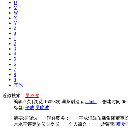
U
V
W
X
Y
Z
0
1
2
3
4
5
6
7
8
9
其他
近似搜索：
吴晓波
编辑:1次 | 浏览:15058次
词条创建者:
admin
创建时间:06-22
标签:
平成
吴晓波
摘要:
吴晓波 现任职务： 平成混媒传播集团董事长
术水平评定委员会委员 个人简介： 曾荣获
[阅读