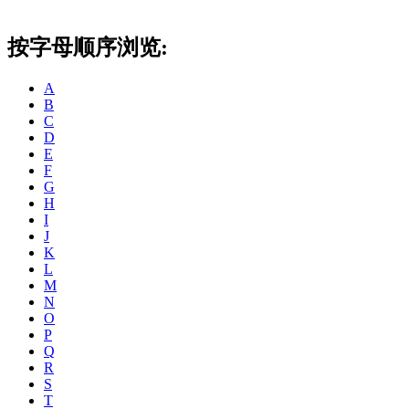
按字母顺序浏览:
A
B
C
D
E
F
G
H
I
J
K
L
M
N
O
P
Q
R
S
T