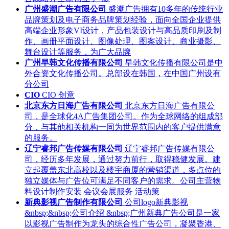
广州盛潮广告有限公司
盛潮广告拥有10多年的传统行业
品牌策划及电子商务品牌策划经验，面向全国企业提供
高端企业形象VI设计，产品包装设计与高品质印刷及制
作、画册平面设计、图像处理、图案设计、商业摄影、
舞台设计等服务，为广大品牌
广州早韩文化传播有限公司
早韩文化传播有限公司是中
外合资文化传播公司。总部设在韩国，在中国广州设有
分公司
CIO
CIO 创意
北京东方日海广告有限公司
北京东方日海广告有限公
司，是全球化4A广告集团公司。作为全球网络的组成部
分，与其他相关机构一同为世界范围内的客户提供满意
的服务。
辽宁睿邦广告传媒有限公司
辽宁睿邦广告传媒有限公
司，经历多年发展，通过努力前行，取得稳健发展。建
立起覆盖东北高校以及楼宇商厦的营销渠道，多点位的
独立媒体与广告位可满足不同客户的需求。公司主营物
料设计制作安装 会议会展服务 活动策
新典影视广告制作有限公司
公司logo新典影视
&nbsp;&nbsp;公司介绍 &nbsp;广州新典广告公司是一家
以影视广告制作为龙头的综合性广告公司，凝聚香港、