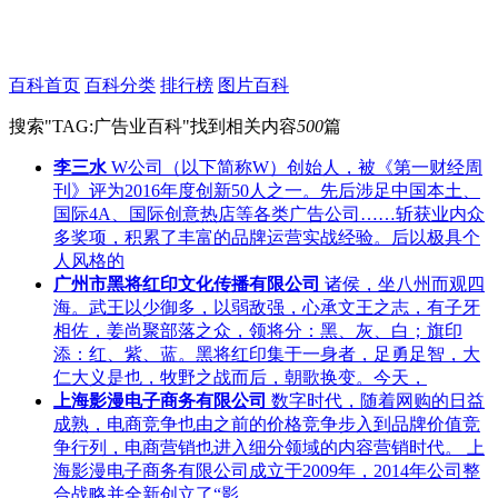
百科首页
百科分类
排行榜
图片百科
搜索"
TAG:广告业百科
"找到相关内容
500
篇
李三水
W公司（以下简称W）创始人，被《第一财经周
刊》评为2016年度创新50人之一。先后涉足中国本土、
国际4A、国际创意热店等各类广告公司……斩获业内众
多奖项，积累了丰富的品牌运营实战经验。后以极具个
人风格的
广州市黑将红印文化传播有限公司
诸侯，坐八州而观四
海。武王以少御多，以弱敌强，心承文王之志，有子牙
相佐，姜尚聚部落之众，领将分：黑、灰、白；旗印
添：红、紫、蓝。黑将红印集于一身者，足勇足智，大
仁大义是也，牧野之战而后，朝歌换变。今天，
上海影漫电子商务有限公司
数字时代，随着网购的日益
成熟，电商竞争也由之前的价格竞争步入到品牌价值竞
争行列，电商营销也进入细分领域的内容营销时代。 上
海影漫电子商务有限公司成立于2009年，2014年公司整
合战略并全新创立了“影