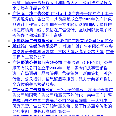
台湾、国内一流创作人才和制作人才，公司成立发展以
来，屡有作品在全国
广州无止境广告公司
广州无止境广告是一家专注于电子
商务服务的广告公司，其前身是成立于2005年的广州象
形设计工作室，公司拥有一支年轻活跃的团队，坚持拼
搏在市场第一线，凭借在广告设计、互联网以及电子商
务等多个领域积累的丰富经
上海亿啼广告有限公司
上海亿啼广告有限公司公司简介
雅仕维广告媒体有限公司
广州雅仕维广告有限公司业务
网络覆盖全国机场媒体、市区大牌及高速公路大牌 ,在全
国拥有11家分公司
广州辰迪公关顾问有限公司
广州辰迪（CHENDI）公关
顾问有限公司创立于2005年，是一家专门从事营销咨
询、市场调研、品牌管理、营销策划、新闻策划、整合
传播、公关培训、信息监测等服务，致力于向客户提供
全方位的整合营销服务。
广州火星广告有限公司
上个世纪90年代，在历经合资广
告公司和国营广告公司独霸天下的时代，南中国广州率
先成为整个中国广告民营公司的领军阵地。一大批本土
优秀民营广告公司开始崭露头角，留下许多至今传唱的
经典案例，成长和磨砺出辉煌一