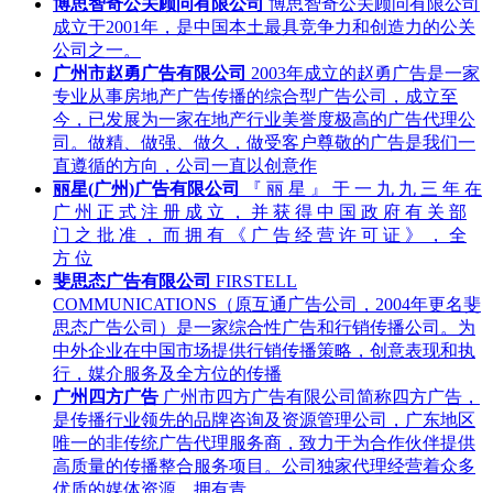
博思智奇公关顾问有限公司
博思智奇公关顾问有限公司
成立于2001年，是中国本土最具竞争力和创造力的公关
公司之一。
广州市赵勇广告有限公司
2003年成立的赵勇广告是一家
专业从事房地产广告传播的综合型广告公司，成立至
今，已发展为一家在地产行业美誉度极高的广告代理公
司。做精、做强、做久，做受客户尊敬的广告是我们一
直遵循的方向，公司一直以创意作
丽星(广州)广告有限公司
『 丽 星 』 于 一 九 九 三 年 在
广 州 正 式 注 册 成 立 ， 并 获 得 中 国 政 府 有 关 部
门 之 批 准 ， 而 拥 有 《 广 告 经 营 许 可 证 》 ， 全
方 位
斐思态广告有限公司
FIRSTELL
COMMUNICATIONS（原互通广告公司，2004年更名斐
思态广告公司）是一家综合性广告和行销传播公司。为
中外企业在中国市场提供行销传播策略，创意表现和执
行，媒介服务及全方位的传播
广州四方广告
广州市四方广告有限公司简称四方广告，
是传播行业领先的品牌咨询及资源管理公司，广东地区
唯一的非传统广告代理服务商，致力于为合作伙伴提供
高质量的传播整合服务项目。公司独家代理经营着众多
优质的媒体资源，拥有青