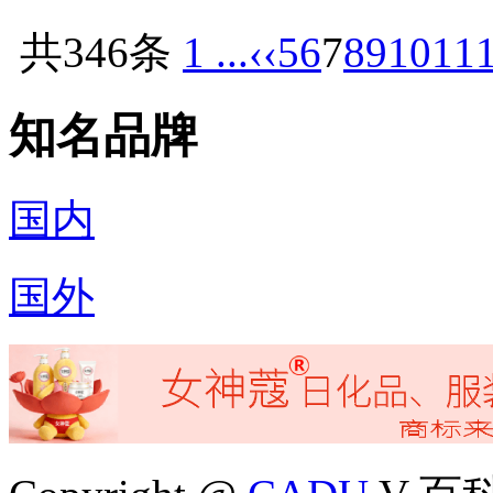
共346条
1 ...
‹‹
5
6
7
8
9
10
11
知名品牌
国内
国外