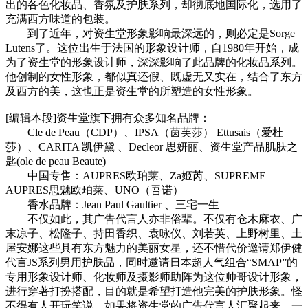
出的各色化妆品、香氛及护肤系列，却彻底地国际化，选用了
充满西方味道的包装。
到了近年，对资生堂形象影响最深远的，则必定是Sorge
Lutens了。这位出生于法国的形象设计师，自1980年开始，成
为了资生堂的形象设计师，深深影响了此品牌的化妆品系列。
他创制的女性形象，都似真还假、既虚无又实在，结合了东方
及西方的美，这也正是资生堂的所塑造的女性形象。
cadu.com.cn
[编辑本段]资生堂旗下拥有众多知名品牌：
Cle de Peau（CDP）、IPSA（茵芙莎） Ettusais（爱杜
莎）、CARITA 凯伊黛 、Decleor 思妍丽、资生堂产品肌肤之
匙(ole de peau Beaute)
中国专售：AUPRES欧珀莱、Za姬芮、SUPREME
AUPRES思魅欧珀莱、UNO（吾诺）
香水品牌：Jean Paul Gaultier 、三宅一生
不仅如此，其广告代言人亦非俗辈。不仅有仓木麻衣、广
末凉子、松隆子、持田香织、袁咏仪、刘若英、上野树里、土
屋安娜这些具有东方魅力的美丽女星，还不惜代价邀请郑伊健
代言JS系列男用护肤品，同时邀请日本超人气组合“SMAP”的
专用形象设计师、化妆师及摄影师助阵为这位帅哥设计形象，
进行穿著打扮搭配，目的就是希望打造他完美的护肤形象。怪
不得有人开玩笑说，如果将资生堂的广告代言人汇聚起来，一