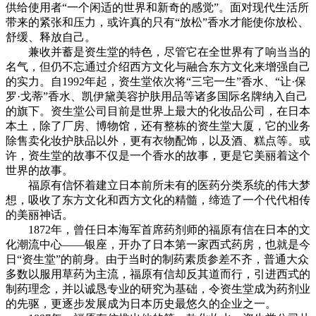
供给使用者“一个闲适的世界和新奇的感觉”。面对现代生活所
带来的紧张和压力，或许真的只有“放松”香水才能使你放松、
舒缓、释放自己。
兼收并蓄是资生堂的特色，尽管它在全世界有了响当当的
名气，但仍不忘通过介绍西方文化与融合东方文化来增强自己
的实力。自1992年起，资生堂依次将“三宅一生”香水、“让·保
罗·戈蒂”香水、凯伊黛美容护肤用品等诸多国际名牌纳入自己
的旗下。资生堂公司目前是世界上最大的化妆品公司，在日本
本土，除了厂房、博物馆，还有整栋的资生堂大厦，它的业务
除售卖化妆护肤品以外，更有衣物配饰，以及酒、糕点等。或
许，资生堂的故事不仅是一个香水的故事，更是它美丽着这个
世界的故事。
福原有信怀着建立日本前所未有的医药分类系统的伟大梦
想，吸收了东方文化和西方文化的精髓，缔造了一个代代相传
的美丽神话。
1872年，曾任日本海军首席药剂师的福原有信在日本的文
化潮流中心——银座，开办了日本第一家西式药房，也就是今
日“资生堂”的前身。由于当时的制药素质参差不齐，普通大众
多数以服用草药为主流，福原有信却反其道而行，引进西式的
制药理念，并以诚恳专业的研究为基础，令资生堂成为药剂业
的先驱，更逐步发展成为日本历史最悠久的企业之一。