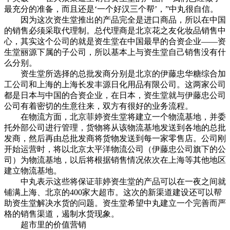
最充分的准备，而且还是‘一个好汉三个帮’，”中丸很自信。
因为这次资生堂推出的产品完全是进口商品，所以在中国
的销售必须采取代理制。总代理商是北京花之友化妆品销售中
心，其实这个公司的就是资生堂在中国最早的合资企业——资
生堂丽源下属的子公司，所以基本上与资生堂自己销售没有什
么分别。
资生堂所选择的总批发商分别是北京的伊藤忠华糖综合加
工公司和上海的上海长发丰源日化用品有限公司。这两家公司
都是日本与中国的合资企业，在日本，资生堂就与伊藤忠公司
公司有着密切的生意往来，双方有很好的业务流程。
在物流方面，北京菲婷资生堂将建立一个物流基地，并委
托外部公司进行管理，货物将从该物流基地发送到各地的总批
发商，然后再由总批发商将货物发送到每一家零售店。公司刚
开始运营时，将以北京太平洋物流公司（伊藤忠公司旗下的公
司）为物流基地，以后将根据销售情况依次在上海等其他地区
建立物流基地。
中丸表示这些将保证菲婷资生堂的产品可以在一夜之间就
铺满上海、北京的400家大超市。这次的新渠道建设还可以帮
助资生堂解决水货的问题。资生堂希望中丸建立一个完善而严
格的销售渠道，遏制水货现象。
超市里的价值营销