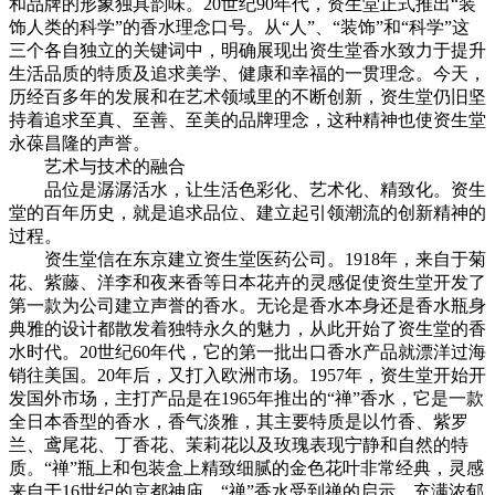
和品牌的形象独具韵味。20世纪90年代，资生堂正式推出“装
饰人类的科学”的香水理念口号。从“人”、“装饰”和“科学”这
三个各自独立的关键词中，明确展现出资生堂香水致力于提升
生活品质的特质及追求美学、健康和幸福的一贯理念。今天，
历经百多年的发展和在艺术领域里的不断创新，资生堂仍旧坚
持着追求至真、至善、至美的品牌理念，这种精神也使资生堂
永葆昌隆的声誉。
艺术与技术的融合
品位是潺潺活水，让生活色彩化、艺术化、精致化。资生
堂的百年历史，就是追求品位、建立起引领潮流的创新精神的
过程。
资生堂信在东京建立资生堂医药公司。1918年，来自于菊
花、紫藤、洋李和夜来香等日本花卉的灵感促使资生堂开发了
第一款为公司建立声誉的香水。无论是香水本身还是香水瓶身
典雅的设计都散发着独特永久的魅力，从此开始了资生堂的香
水时代。20世纪60年代，它的第一批出口香水产品就漂洋过海
销往美国。20年后，又打入欧洲市场。1957年，资生堂开始开
发国外市场，主打产品是在1965年推出的“禅”香水，它是一款
全日本香型的香水，香气淡雅，其主要特质是以竹香、紫罗
兰、鸢尾花、丁香花、茉莉花以及玫瑰表现宁静和自然的特
质。“禅”瓶上和包装盒上精致细腻的金色花叶非常经典，灵感
来自于16世纪的京都神庙。“禅”香水受到禅的启示，充满浓郁