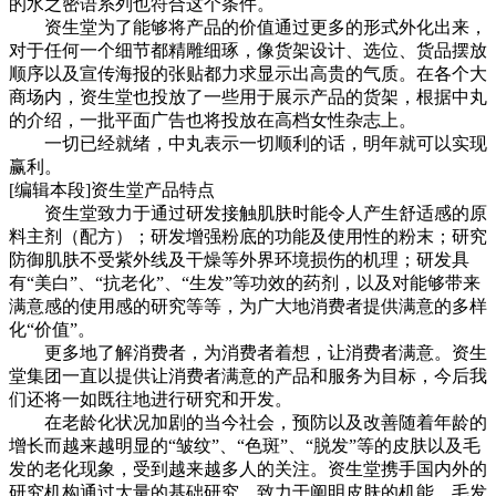
的水之密语系列也符合这个条件。
资生堂为了能够将产品的价值通过更多的形式外化出来，
对于任何一个细节都精雕细琢，像货架设计、选位、货品摆放
顺序以及宣传海报的张贴都力求显示出高贵的气质。在各个大
商场内，资生堂也投放了一些用于展示产品的货架，根据中丸
的介绍，一批平面广告也将投放在高档女性杂志上。
一切已经就绪，中丸表示一切顺利的话，明年就可以实现
赢利。
[编辑本段]资生堂产品特点
资生堂致力于通过研发接触肌肤时能令人产生舒适感的原
料主剂（配方）；研发增强粉底的功能及使用性的粉末；研究
防御肌肤不受紫外线及干燥等外界环境损伤的机理；研发具
有“美白”、“抗老化”、“生发”等功效的药剂，以及对能够带来
满意感的使用感的研究等等，为广大地消费者提供满意的多样
化“价值”。
更多地了解消费者，为消费者着想，让消费者满意。资生
堂集团一直以提供让消费者满意的产品和服务为目标，今后我
们还将一如既往地进行研究和开发。
在老龄化状况加剧的当今社会，预防以及改善随着年龄的
增长而越来越明显的“皱纹”、“色斑”、“脱发”等的皮肤以及毛
发的老化现象，受到越来越多人的关注。资生堂携手国内外的
研究机构通过大量的基础研究，致力于阐明皮肤的机能、毛发