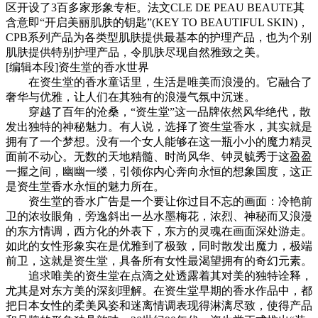
区开设了3百多家形象专柜。法文CLE DE PEAU BEAUTE其
含意即“开启美丽肌肤的钥匙”(KEY TO BEAUTIFUL SKIN)，
CPB系列产品为各类型肌肤提供最基本的护理产品，也为个别
肌肤提供特别护理产品，令肌肤尽现自然雅致之美。
[编辑本段]资生堂的香水世界
在资生堂的香水童话里，生活是唯美而浪漫的。它融合了
奢华与优雅，让人们在其独有的浪漫气氛中沉迷。
穿越了百年的沧桑，“资生堂”这一品牌依然风华绝代，散
发出独特的神秘魅力。有人说，选择了资生堂香水，其实就是
拥有了一个梦想。没有一个女人能够在这一瓶小小的魔力精灵
面前不动心。无数的天地精髓、时尚风华、钟灵毓秀于这盈盈
一握之间，幽幽一缕，引领你内心奔向永恒的想象国度，这正
是资生堂香水永恒的魅力所在。
资生堂的香水广告是一个要让你过目不忘的画面：冷艳前
卫的浓妆眼角，旁逸斜出一丛水墨梅花，浓烈、神秘而又浪漫
的东方情调，西方化的外表下，东方的灵魂在画面深处游走。
如此的女性形象实在是优雅到了极致，同时散发出魔力，极端
前卫，这就是资生堂，具备所有女性最渴望拥有的奇幻元素。
追求唯美的资生堂在点滴之处透露着其对美的独特诠释，
尤其是对东方美的深刻理解。在资生堂早期的香水作品中，都
把日本女性的柔美风姿和迷离情调表现得淋漓尽致，使得产品