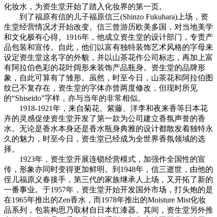
化妆水，为资生堂开始了踏入化妆界的第一页。
到了福原有信的儿子福原信三(Shinzo Fukuhara)上场，资
生堂经营情况才开始改变。信三曾游历欧美多国，对当地美学
和文化极有心得。1916年，他成立资生堂的设计部门，专责产
品包装和宣传。自此，他们以富有独特装饰艺术风格的字母来
设定资生堂这名字的外貌，并以山茶花作公司标志，再加上富
有阿拉伯色彩的花叶阔形来装饰产品瓶身。资生堂的品牌形
象，自此可算有了雏形。虽然，时至今日，山茶花和阿拉伯图
纹已不复存在，资生堂的字体亦曾两度修改，但现时所见
的“Shiseido”字样，亦与当年的非常相似。
1918-1921年，来自菊花、紫藤、洋李和夜来香等日本花
卉的灵感促使资生堂开发了第一款为公司建立香氛声誉的香
水。无论是香水本身还是香水瓶身典雅的设计都散发着独特永
久的魅力，时至今日，资生堂已经成为全世界香氛领域的选
择。
cadu.com.cn
1923年，资生堂开展连锁经营模式，加强作全国性的宣
传，形象亦同时变得更加鲜明。到1948年，信三逝世，由他的
侄儿福原义春接手，第三代的家族继承人上场，又开拓了新的
一番事业。于1957年，资生堂开始开发国外市场，打头炮的是
在1965年推出的Zen香水，而1978年推出的Moisture Mist化妆
品系列，包装构思乃取材自日本红漆器。其间，资生堂另外推