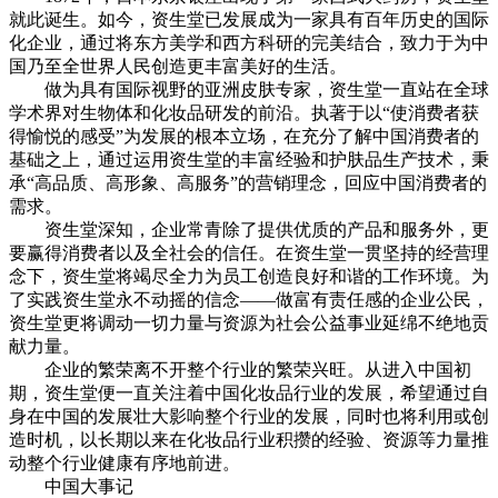
就此诞生。如今，资生堂已发展成为一家具有百年历史的国际
化企业，通过将东方美学和西方科研的完美结合，致力于为中
国乃至全世界人民创造更丰富美好的生活。
做为具有国际视野的亚洲皮肤专家，资生堂一直站在全球
学术界对生物体和化妆品研发的前沿。执著于以“使消费者获
得愉悦的感受”为发展的根本立场，在充分了解中国消费者的
基础之上，通过运用资生堂的丰富经验和护肤品生产技术，秉
承“高品质、高形象、高服务”的营销理念，回应中国消费者的
需求。
cadu.com.cn
资生堂深知，企业常青除了提供优质的产品和服务外，更
要赢得消费者以及全社会的信任。在资生堂一贯坚持的经营理
念下，资生堂将竭尽全力为员工创造良好和谐的工作环境。为
了实践资生堂永不动摇的信念——做富有责任感的企业公民，
资生堂更将调动一切力量与资源为社会公益事业延绵不绝地贡
献力量。
企业的繁荣离不开整个行业的繁荣兴旺。从进入中国初
期，资生堂便一直关注着中国化妆品行业的发展，希望通过自
身在中国的发展壮大影响整个行业的发展，同时也将利用或创
造时机，以长期以来在化妆品行业积攒的经验、资源等力量推
动整个行业健康有序地前进。
中国大事记