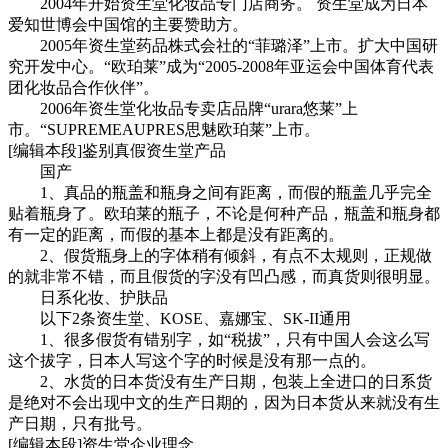
2004年开始资生堂化妆品专门店商务。 资生堂成为日本
爱知世博会中国馆的主要赞助方。
2005年资生堂药品株式会社的“菲璐泽”上市。扩大中国研
究开发中心。“欧珀莱”成为“2005-2008年亚运会中国体育代表
团化妆品合作伙伴”。
cadu.com.cn
2006年资生堂化妆品专卖店品牌“urara悠莱”上
市。“SUPREMEAUPRES思魅欧珀莱”上市。
[编辑本段]鉴别真假资生堂产品
国产
1、真品的瓶盖和瓶身之间有距离，而假的瓶盖几乎完全
贴着瓶身了。欧珀莱的瓶子，不论是何种产品，瓶盖和瓶身都
有一定的距离，而假的基本上都是没有距离的。
2、假货瓶身上的字体稍有倾斜，有点不太规则，正规做
的就非常不错，而且假货的字没有凹凸感，而真货则很明显。
日系化妆、护肤品
以下2条资生堂、KOSE、嘉娜宝、SK-II通用
1、很多假货有错别字，如“税拔”，只有中国人会这么写
这个拔字，日本人写这个字的时候是没有那一点的。
2、水货的日本货没有生产日期，包装上全进口的日系货
是绝对不会出现中文的生产日期的，因为日本货从来就没有生
产日期，只有批号。
[编辑本段]资生堂企业理念