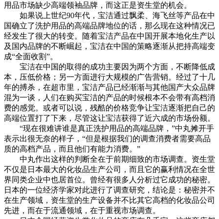
用品市场缺少高端领袖品牌，而这正是资生堂的机会。
如果说上世纪90年代，宝洁通过飘柔、海飞丝等产品在中
国确立了洗护用品的高端品牌地位的话，那么现在这种情况已
经发生了很大的转变。随着宝洁产品在中国开展本地化生产以
及国内品牌的不断崛起，宝洁在中国的策略逐渐从把持高端变
成“全面收割”。
宝洁在中国的取得的成功主要因为两个方面，不断降低成
本，压低价格；另一方面进行大规模的广告营销。经过了十几
年的搏杀，在超市里，宝洁产品已经渐渐与其他国产大众品牌
混为一谈，人们在购买宝洁的产品的时候根本不会带有高档消
费的感觉。或者可以说，残酷的价格竞争让宝洁逐渐把自己的
高端位置打了下来，尽管这让宝洁获得了近六成的市场份额。
“现在很难讲谁是真正洗护用品的高端品牌，”中丸摊开手
表示出很无奈的样子，“但是根据我们的调查消费者需要高品
质的高档产品，而且他们有能力消费。”
中丸作出这样的判断全在于前期细致的市场调查。资生堂
不仅是日本最大的化妆品生产公司，而且它的赢利情况在全世
界同类企业中也居首位。曾经有很多人分析过它成功的秘密。
日本的一位经济学家对此进行了调查研究，结论是：秘密并不
在生产领域，资生堂的生产设备并不比其它高档的化妆品公司
先进，而在于流通领域，在于重视市场调查。