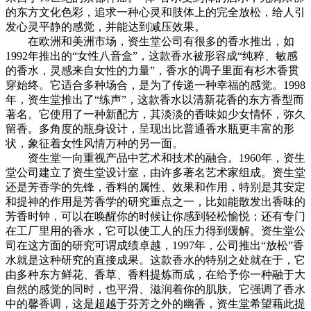
的东方文化色彩，追求一种心灵和肢体上的完全放松，给人引
发心灵平静的感觉，并能达到减压效果。
cadu.com.cn
在欧洲和美洲市场，资生堂公司有很多的香水推出，如
1992年推出的“女性八音盒”，这款香水被形容成“纯粹、敏感
的香水，灵感来自女性的力量”，香水的调子里面有杉木香贯
穿始终。它适合多种场合，是为了传递一种幸福的感觉。1998
年，资生堂推出了“练声”，这款香水以清新花香的东方香型而
著名。它使用了一种新配方，其淡淡的香味如少女情怀，弥久
留香。多角度的瓶身设计，呈现出比普通香水瓶更丰富的形
状，象征着女性风情万种的另一面。
资生堂一向重视产品中艺术和技术的融合。1960年，资生
堂公司建立了资生堂设计室，由许多著名艺术家组成。资生堂
还是芳香学的先锋，香料的属性、效果和作用，特别是其安定
和提神的作用是芳香学的研究重点之一，比如能散发出香味的
芳香时钟，可以在唤醒你的时候让你感到轻松愉悦；还有专门
在工厂里用的香水，它可以使工人的压力得到缓解。资生堂公
司在这方面的研究可谓成绩卓越，1997年，公司推出“放松”香
水就是这种研究的直接成果。这款香水的特别之处就在于，它
由多种东方鲜花、香草、香料提炼而成，在给予你一种融于大
自然的感觉的同时，也平滑、滋润着你的肌肤。它强调了香水
中的馨香调，这是超越于芬芳之外的幽香，资生堂希望藉此提