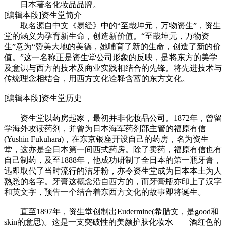
日本著名化妆品品牌。
[编辑本段]资生堂简介
取名源自中文《易经》中的“至哉坤元，万物资生”，资生
堂的涵义为孕育新生命，创造新价值。“至哉坤元，万物资
生”意为“赞美大地的美德，她哺育了新的生命，创造了新的价
值。”这一名称正是资生堂公司形象的反映，是将东方的美学
及意识与西方的技术及商业实践相结合的先锋。将先进技术与
传统理念相结合，用西方文化诠释含蓄的东方文化。
cadu.com.cn
[编辑本段]资生堂历史
资生堂以药房起家，最初并非化妆品公司。1872年，曾留
学海外攻读药剂，并曾为日本海军药剂部主管的福原有信
(Yushin Fukuhara)，在东京银座开设自己的药房，名为资生
堂，这亦是全日本第一间西式药房。除了卖药，福原有信也有
自己制药，及至1888年，他成功研制了全日本的第一瓶牙膏，
迅即取代了当时流行的洁牙粉，亦令资生堂成为日本本土为人
熟悉的名字。牙膏这概念沿自西方的，而牙膏瓶亦印上了汉字
和英文字，预告一个结合着东西方文化的故事即将诞生。
cadu.com.cn
直至1897年，资生堂创制出Eudermine(希腊文，是good和
skin的意思)。这是一支突破性的美颜护肤化妆水——酒红色的