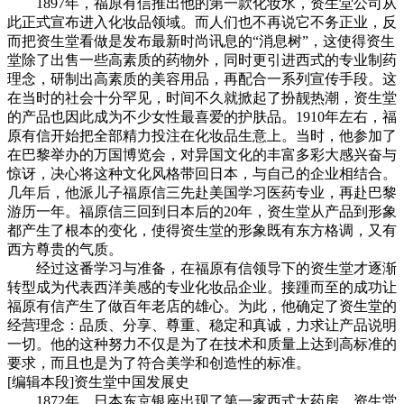
1897年，福原有信推出他的第一款化妆水，资生堂公司从
此正式宣布进入化妆品领域。而人们也不再说它不务正业，反
而把资生堂看做是发布最新时尚讯息的“消息树”，这使得资生
堂除了出售一些高素质的药物外，同时更引进西式的专业制药
理念，研制出高素质的美容用品，再配合一系列宣传手段。这
在当时的社会十分罕见，时间不久就掀起了扮靓热潮，资生堂
的产品也因此成为不少女性最喜爱的护肤品。1910年左右，福
原有信开始把全部精力投注在化妆品生意上。当时，他参加了
在巴黎举办的万国博览会，对异国文化的丰富多彩大感兴奋与
惊讶，决心将这种文化风格带回日本，与自己的企业相结合。
几年后，他派儿子福原信三先赴美国学习医药专业，再赴巴黎
游历一年。福原信三回到日本后的20年，资生堂从产品到形象
都产生了根本的变化，使得资生堂的形象既有东方格调，又有
西方尊贵的气质。
经过这番学习与准备，在福原有信领导下的资生堂才逐渐
转型成为代表西洋美感的专业化妆品企业。接踵而至的成功让
福原有信产生了做百年老店的雄心。为此，他确定了资生堂的
经营理念：品质、分享、尊重、稳定和真诚，力求让产品说明
一切。他的这种努力不仅是为了在技术和质量上达到高标准的
要求，而且也是为了符合美学和创造性的标准。
[编辑本段]资生堂中国发展史
1872年，日本东京银座出现了第一家西式大药房，资生堂