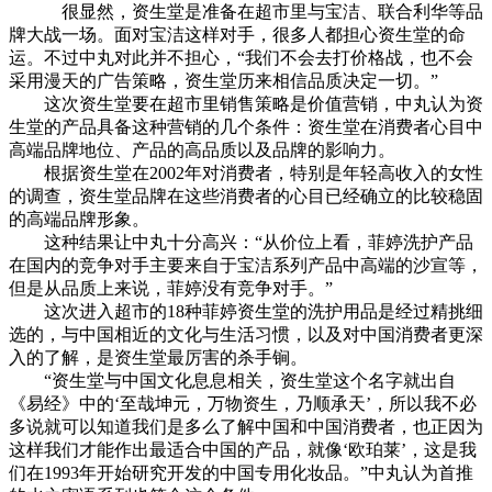
很显然，资生堂是准备在超市里与宝洁、联合利华等品
牌大战一场。面对宝洁这样对手，很多人都担心资生堂的命
运。不过中丸对此并不担心，“我们不会去打价格战，也不会
采用漫天的广告策略，资生堂历来相信品质决定一切。”
这次资生堂要在超市里销售策略是价值营销，中丸认为资
生堂的产品具备这种营销的几个条件：资生堂在消费者心目中
高端品牌地位、产品的高品质以及品牌的影响力。
根据资生堂在2002年对消费者，特别是年轻高收入的女性
的调查，资生堂品牌在这些消费者的心目已经确立的比较稳固
的高端品牌形象。
这种结果让中丸十分高兴：“从价位上看，菲婷洗护产品
在国内的竞争对手主要来自于宝洁系列产品中高端的沙宣等，
但是从品质上来说，菲婷没有竞争对手。”
这次进入超市的18种菲婷资生堂的洗护用品是经过精挑细
选的，与中国相近的文化与生活习惯，以及对中国消费者更深
入的了解，是资生堂最厉害的杀手锏。
cadu.com.cn
“资生堂与中国文化息息相关，资生堂这个名字就出自
《易经》中的‘至哉坤元，万物资生，乃顺承天’，所以我不必
多说就可以知道我们是多么了解中国和中国消费者，也正因为
这样我们才能作出最适合中国的产品，就像‘欧珀莱’，这是我
们在1993年开始研究开发的中国专用化妆品。”中丸认为首推