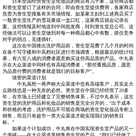
日本全国经营资生堂化妆品的商店有几千家，这些商店都
和资生堂签订了这样的合同：即由资生堂提供费用，各家商店
负责为资生堂搜集有关市场情报。如某家主妇到上述商店买了
一瓶资生堂生产的雪花膏或一盒口红，这家商店就会记录在
案。这些情报及时地送到中间批发商，转到资生堂总公司。这
些做法可以让资生堂做到对每一种商品都心中有数，抓住竞争
对手的弱点，见缝插针。
这次在中国推出洗护用品前，资生堂花费了几个月的时间
在各个写字楼和中高档社区进行市场调查，根据最后的统计结
果，有六至八成的消费者愿意购买这些高品质的产品。中丸表
示在大众渠道中同样也有高端消费者，“那些重视品质，愿意
为品质付费的消费者就是我们的目标客户”。
缜密的渠道计划
中丸虽然一再声称大众渠道中也有高端客户，其实走大
众路线也是一种无奈的必然。资生堂在中国已经经营了20多
年，在市场上已经建立了完整销售体系，不过中丸表示，这次
资生堂的洗护用品和化妆品的销售是完全分开的，“出于成本
和价格的考虑，洗护用品不可能在商场的资生堂化妆品专柜上
销售，而且只有超市一类大众渠道才能实现我们的销售目
标。”
如果这个计划成功，中丸将在中国实现资生堂产品的又一
个突破——在大众渠道里销售资生堂的产品。“我们已经做了