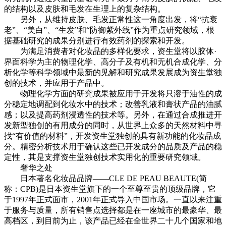
的结构以及皮肤和毛发在生理上的复杂结构。
另外，从维持皮肤、毛发正常性这一角度出发，将“抗衰
老”、“美白”、“生发”和“防御紫外线”作为重点研究领域，根
据基础研究的成果分别进行有效药剂的探索和开发。
为满足消费者对化妆品的多样化要求，资生堂将以胶体·
界面科学为主的物理化学、高分子及有机和无机合成化学、分
析化学等科学领域中最新的见解和研究成果发展成为资生堂独
创的技术，并应用于产品中。
物理化学方面的研究成果被应用于开发将只溶于油性的成
分稳定地调配到化妆水中的技术；改善乳液和膏状产品的油腻
感；以及提高药剂浸透性的技术等。另外，在通过合成推进开
发新型独创的有用成分的同时，从世界上众多的天然材料中寻
找“有价值的材料”，开发资生堂独创的具有新功能的化妆品成
分。精密分析技术用于确认这些已开发成分的品质及产品的稳
定性，其是支撑资生堂独创技术实用化的重要研究领域。
奢华之处
日本著名化妆品品牌——CLE DE PEAU BEAUTE(简
称：CPB)是日本资生堂旗下的一个至尊至贵的顶级品牌，它
于1997年正式面市，2001年正式导入中国市场。一直以来注重
于服务与质量，所有销售点选择都是在一座城市的最豪华、最
高档区，到目前为止，该产品已经在全世界二十几个国家和地