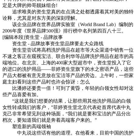
定是大牌的帅哥靓妹组合!
追求唯美的资生堂真的在点滴之处都透露着其对美的独特
诠释，尤其是对东方美的深刻理解。
该企业品牌在世界品牌实验室（World Brand Lab）编制的
2006年度《世界品牌500强》排行榜中名列第四百八十三。
[编辑本段]资生堂 - 品牌故事
资生堂 - 品牌故事资生堂品牌要走大众路线
资生堂尝试将高档洗护用品在超市等大众渠道中销售一位
不速之客正在窥视宝洁、联合利华等品牌洗护用品在超市的高
端地位。在北京、上海的400家大型超市中，资生堂投入了它
的进口的洗护用品——菲婷资生堂旗下的水之密语产品，这些
产品大都被有意无意放在宝洁等产品的旁边。上午时，一些家
庭主妇看到这些产品时也许会惊讶：怎么
比潘婷还要贵一倍！可到了黄昏，年轻的白领女性却对这
些产品喜爱有加。
“这就是我们想要的结果，让那些用其他洗护用品的白领
女性转成我们的客户，”菲婷资生堂北京代表处首席代表中丸
克己非常希望见到这种场面，“我们就是要和宝洁的产品分出
档次，要知道我们就是奔着高端客户来的。”
塑造新的高端领袖
中丸说这些话有他的道理。在他看来，目前中国的洗护