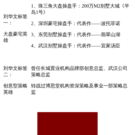
1、珠三角大盘操盘手：200万M2别墅大城《半
岛1号》
刘华文标签
一：
2、深圳豪宅操盘手：代表作——波托菲诺
大盘豪宅英
3、东莞别墅操盘手：代表作——翡翠山湖
雄
4、武汉别墅操盘手：代表作——宜家汤臣
cadu.com.cn
刘华文标签
曾任长城置业机构品牌部创意总监、武汉公司
二：
策略总监
创意型策略
转战过博思堂机构资深策略及事业一部策略总
英雄
监
cadu.com.cn