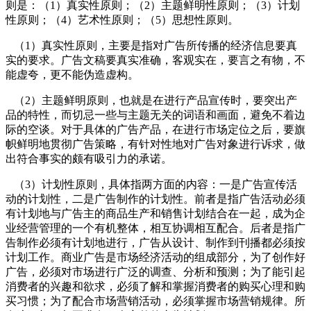
则是：（1）真实性原则；（2）主题鲜明性原则；（3）计划
性原则；（4）艺术性原则；（5）思想性原则。
（1）真实性原则，主要是指对广告所传播的经济信息要真
实的要求。广告文稿要真实准确，客观实在，要言之有物，不
能虚夸，更不能伪造虚构。
（2）主题鲜明原则，也就是在进行产品宣传时，要突出产
品的特性，而切忌一些与主题无关的词语和画面，避免不着边
际的空谈。对于具体的广告产品，在进行市场定位之后，要旗
帜鲜明地贯彻广告策略，有针对性地对广告对象进行诉求，做
出符合事实的颇有吸引力的承诺。
（3）计划性原则，具体指两方面的内容：一是广告宣传活
动的计划性，二是广告制作的计划性。前者是指广告活动必须
有计划地与广告主的商品生产和销售计划结合在一起，成为企
业经营管理的一个有机整体，相互协调相互配合。后者是指广
告制作必须有计划地进行，广告从设计、制作到刊播都必须按
计划工作。商业广告是市场经济活动的组成部分，为了创作好
广告，必须对市场进行广泛的调查、分析和预测；为了能引起
消费者的兴趣和欲求，必须了解和掌握消费者的购买心理和购
买习惯；为了配合市场营销活动，必须掌握市场营销规律。所