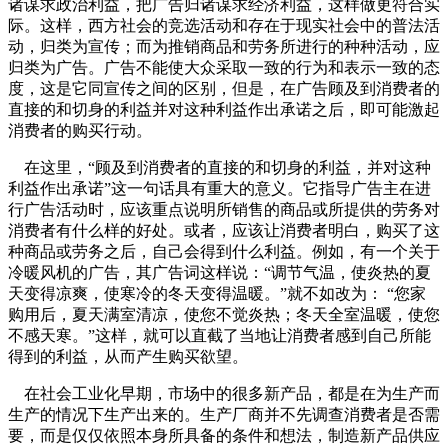
诸谋求政治利益，把广告归诸谋求经济利益，这样做更符合实
际。这样，西方社会的竞选活动和存在于现实社会中的普法活
动，归类为宣传；而为推销商品和劳务所进行的种种活动，应
归类为广告。广告不能使大众采取一致的行为和表示一致的态
度，这是它同宣传之间的区别，但是，在广告顾及到消费者的
直接的和切身的利益并对这种利益作出承诺之后，即可能激起
消费者的购买行动。
在这里，“顾及到消费者的直接的和切身的利益，并对这种
利益作出承诺”这一句话具有重大的意义。它指导广告主在进
行广告活动时，应该重点说明所销售的商品或所提供的劳务对
消费者有什么样的好处。或者，应该让消费者明白，购买了这
种商品或劳务之后，自己会得到什么利益。例如，有一个关于
冷暖风机的广告，其广告词这样说：“调节气温，使炎热的夏
天变得凉爽，使寒冷的冬天变得温暖。”就不如改为： “您家
购用后，夏天满室清凉，使您不觉炎热；冬天全室温暖，使您
不感天寒。”这样，就可以直截了当地让消费者感到自己所能
得到的利益，从而产生购买欲望。
在社会工业化早期，市场中的很多新产品，都是在为生产而
生产的情况下生产出来的。生产厂商并不先调查消费者是否需
要，而是仅仅依照本身所具备的条件和想法，制造新产品供应