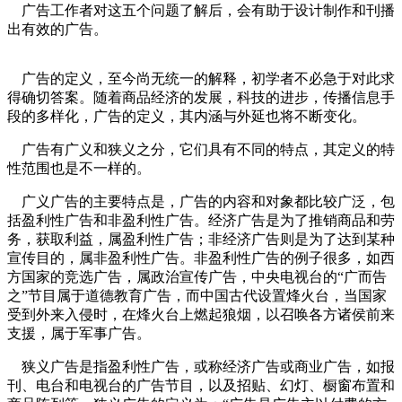
广告工作者对这五个问题了解后，会有助于设计制作和刊播
出有效的广告。
广告的定义，至今尚无统一的解释，初学者不必急于对此求
得确切答案。随着商品经济的发展，科技的进步，传播信息手
段的多样化，广告的定义，其内涵与外延也将不断变化。
广告有广义和狭义之分，它们具有不同的特点，其定义的特
性范围也是不一样的。
广义广告的主要特点是，广告的内容和对象都比较广泛，包
括盈利性广告和非盈利性广告。经济广告是为了推销商品和劳
务，获取利益，属盈利性广告；非经济广告则是为了达到某种
宣传目的，属非盈利性广告。非盈利性广告的例子很多，如西
方国家的竞选广告，属政治宣传广告，中央电视台的“广而告
之”节目属于道德教育广告，而中国古代设置烽火台，当国家
受到外来入侵时，在烽火台上燃起狼烟，以召唤各方诸侯前来
支援，属于军事广告。
cadu.com.cn
狭义广告是指盈利性广告，或称经济广告或商业广告，如报
刊、电台和电视台的广告节目，以及招贴、幻灯、橱窗布置和