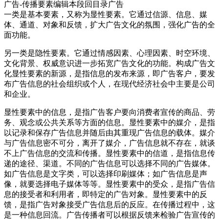
广告-传播要素编辑本段回目录广告
一类是基本要素，又称为显性要素。它通过信源、信息、媒
体、通道、对象和反馈，扩大广告文化的氛围，强化广告的全
面功能。
另一类是隐性要素。它通过情感因素、心理因素、时空环境、
文化背景、权威意识进一步拓宽广告文化的功能。构成广告文
化显性要素的新源，是指信息的发布来源，即广告客户，要发
布广告信息的社会组织或个人，在现代经济社会中主要是公司
和企业。
cadu.com.cn
显性要素中的信息，是指广告客户要向消费者宣传的商品、劳
务、观念或公共关系等方面的信息。显性要素中的媒介，是指
以记录和保存广告信息并随后由其重现广告信息的载体。媒介
与广告信息密不可分，离开了媒介，广告信息就不存在，就谈
不上广告信息的交流和传播。显性要素中的信道，是指信息传
递的途径、渠道。不同的广告信息可以选择不同的广告媒体。
如广告信息是文字类，可以选择印刷媒体；如广告信息是声
像，就要选择电子媒体等等。显性要素中的受众，是指广告信
息的接受者和利用者，即特定的广告对象。显性要素中的反
馈，是指广告对象接受广告信息后的反应。在传播过程中，这
是一种信息回流。广告传播者可以根据反馈来检验广告宣传的