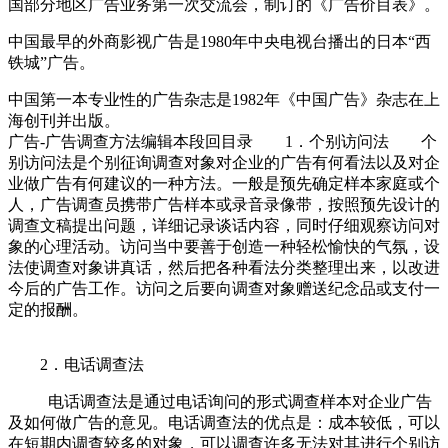
国部分地区广告业务第一次交流会，制订的《广告价目表》。
中国最早的外商影视广告是1980年中央电视台播出的日本“西
铁城”广告。
中国第一本专业性的广告杂志是1982年《中国广告》杂志在上
海创刊并出版。
广告-广告调查方法编辑本段回目录 1．个别访问法 个
别访问法是个别征询调查对象对企业的广告有何看法以及对企
业做广告有何建议的一种方法。一般是预先确定样本家庭或个
人，广告调查员携带广告样本或录音录像带，按照预先设计的
调查文稿提出问题，详细记录谈话内容，同时仔细观察访问对
象的心理活动。访问当中要善于创造一种轻松愉快的气氛，设
法使调查对象讲真话，然后把各种看法分类整理出来，以改进
今后的广告工作。访问之后要向调查对象赠送纪念品或支付一
定的报酬。
2．电话调查法
电话调查法是通过电话询问的形式调查样本对企业广告
及如何做广告的意见。电话调查法的优点是：成本较低，可以
在短期内调查较多的对象，可以调查许多无法对其进行个别访