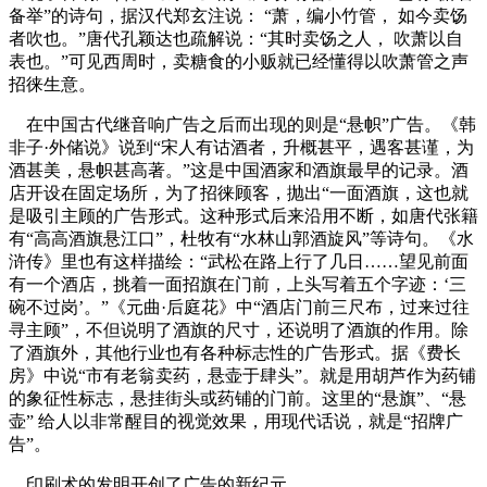
备举”的诗句，据汉代郑玄注说： “萧，编小竹管， 如今卖饧
者吹也。”唐代孔颖达也疏解说：“其时卖饧之人， 吹萧以自
表也。”可见西周时，卖糖食的小贩就已经懂得以吹萧管之声
招徕生意。
在中国古代继音响广告之后而出现的则是“悬帜”广告。《韩
非子·外储说》说到“宋人有诂酒者，升概甚平，遇客甚谨，为
酒甚美，悬帜甚高著。”这是中国酒家和酒旗最早的记录。酒
店开设在固定场所，为了招徕顾客，抛出“一面酒旗，这也就
是吸引主顾的广告形式。这种形式后来沿用不断，如唐代张籍
有“高高酒旗悬江口”，杜牧有“水林山郭酒旋风”等诗句。《水
浒传》里也有这样描绘：“武松在路上行了几日……望见前面
有一个酒店，挑着一面招旗在门前，上头写着五个字迹：‘三
碗不过岗’。”《元曲·后庭花》中“酒店门前三尺布，过来过往
寻主顾”，不但说明了酒旗的尺寸，还说明了酒旗的作用。除
了酒旗外，其他行业也有各种标志性的广告形式。据《费长
房》中说“市有老翁卖药，悬壶于肆头”。就是用胡芦作为药铺
的象征性标志，悬挂街头或药铺的门前。这里的“悬旗”、“悬
壶” 给人以非常醒目的视觉效果，用现代话说，就是“招牌广
告”。
印刷术的发明开创了广告的新纪元