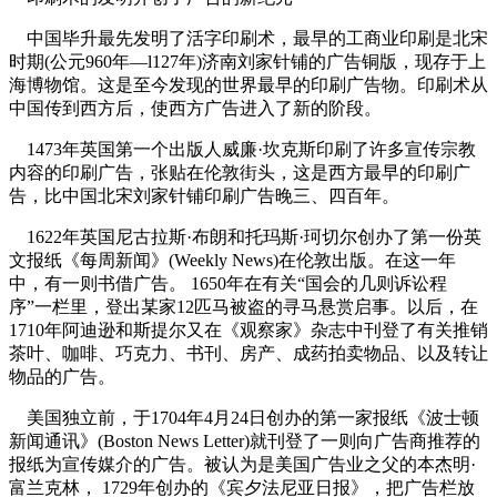
中国毕升最先发明了活字印刷术，最早的工商业印刷是北宋
时期(公元960年—l127年)济南刘家针铺的广告铜版，现存于上
海博物馆。这是至今发现的世界最早的印刷广告物。印刷术从
中国传到西方后，使西方广告进入了新的阶段。
1473年英国第一个出版人威廉·坎克斯印刷了许多宣传宗教
内容的印刷广告，张贴在伦敦街头，这是西方最早的印刷广
告，比中国北宋刘家针铺印刷广告晚三、四百年。
1622年英国尼古拉斯·布朗和托玛斯·珂切尔创办了第一份英
文报纸《每周新闻》(Weekly News)在伦敦出版。在这一年
中，有一则书借广告。 1650年在有关“国会的几则诉讼程
序”一栏里，登出某家12匹马被盗的寻马悬赏启事。以后，在
1710年阿迪逊和斯提尔又在《观察家》杂志中刊登了有关推销
茶叶、咖啡、巧克力、书刊、房产、成药拍卖物品、以及转让
物品的广告。
美国独立前，于1704年4月24日创办的第一家报纸《波士顿
新闻通讯》(Boston News Letter)就刊登了一则向广告商推荐的
报纸为宣传媒介的广告。被认为是美国广告业之父的本杰明·
富兰克林， 1729年创办的《宾夕法尼亚日报》，把广告栏放