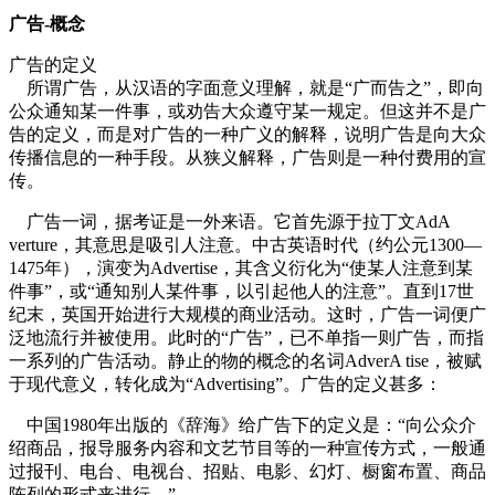
广告-概念
广告的定义
所谓广告，从汉语的字面意义理解，就是“广而告之”，即向
公众通知某一件事，或劝告大众遵守某一规定。但这并不是广
告的定义，而是对广告的一种广义的解释，说明广告是向大众
传播信息的一种手段。从狭义解释，广告则是一种付费用的宣
传。
cadu.com.cn
广告一词，据考证是一外来语。它首先源于拉丁文AdA
verture，其意思是吸引人注意。中古英语时代（约公元1300—
1475年），演变为Advertise，其含义衍化为“使某人注意到某
件事”，或“通知别人某件事，以引起他人的注意”。直到17世
纪末，英国开始进行大规模的商业活动。这时，广告一词便广
泛地流行并被使用。此时的“广告”，已不单指一则广告，而指
一系列的广告活动。静止的物的概念的名词AdverA tise，被赋
于现代意义，转化成为“Advertising”。广告的定义甚多：
中国1980年出版的《辞海》给广告下的定义是：“向公众介
绍商品，报导服务内容和文艺节目等的一种宣传方式，一般通
过报刊、电台、电视台、招贴、电影、幻灯、橱窗布置、商品
陈列的形式来进行。”