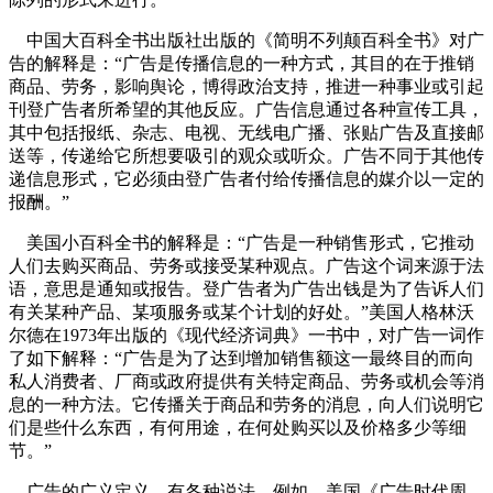
中国大百科全书出版社出版的《简明不列颠百科全书》对广
告的解释是：“广告是传播信息的一种方式，其目的在于推销
商品、劳务，影响舆论，博得政治支持，推进一种事业或引起
刊登广告者所希望的其他反应。广告信息通过各种宣传工具，
其中包括报纸、杂志、电视、无线电广播、张贴广告及直接邮
送等，传递给它所想要吸引的观众或听众。广告不同于其他传
递信息形式，它必须由登广告者付给传播信息的媒介以一定的
报酬。”
美国小百科全书的解释是：“广告是一种销售形式，它推动
人们去购买商品、劳务或接受某种观点。广告这个词来源于法
语，意思是通知或报告。登广告者为广告出钱是为了告诉人们
有关某种产品、某项服务或某个计划的好处。”美国人格林沃
尔德在1973年出版的《现代经济词典》一书中，对广告一词作
了如下解释：“广告是为了达到增加销售额这一最终目的而向
私人消费者、厂商或政府提供有关特定商品、劳务或机会等消
息的一种方法。它传播关于商品和劳务的消息，向人们说明它
们是些什么东西，有何用途，在何处购买以及价格多少等细
节。”
广告的广义定义，有各种说法。例如，美国《广告时代周