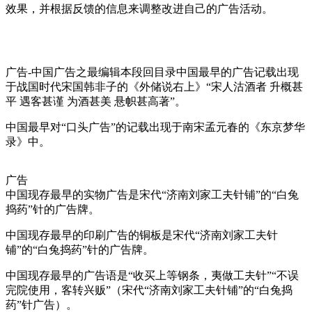
效果，并根据反馈的信息来调整改进自己的广告活动。
cadu.com.cn
广告-中国广告之最编辑本段回目录中国最早的广告记载出现
于战国时代宋国韩非子的《外储说右上》“宋人沽酒者 升概甚
平 遇客甚谨 为酒甚美 悬帜甚高著”。
中国最早对“口头广告”的记载出现于南宋孟元春的《东京梦华
录》中。
广告
中国现存最早的实物广告是宋代“济南刘家工夫针铺”的“白兔
捣药”针的广告牌。
cadu.com.cn
中国现存最早的印刷广告的铜板是宋代“济南刘家工夫针
铺”的“白兔捣药”针的广告牌。
中国现存最早的广告语是“收买上等钢条，夷做工夫针”“不误
完院使用，客转兴贩”（宋代“济南刘家工夫针铺”的“白兔捣
药”针广告）。