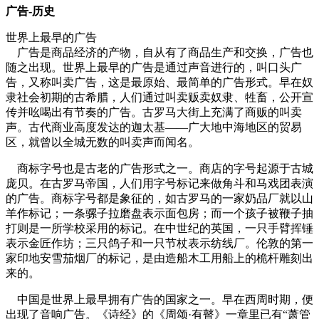
广告-历史
世界上最早的广告
广告是商品经济的产物，自从有了商品生产和交换，广告也
随之出现。世界上最早的广告是通过声音进行的，叫口头广
告，又称叫卖广告，这是最原始、最简单的广告形式。早在奴
隶社会初期的古希腊，人们通过叫卖贩卖奴隶、牲畜，公开宣
传并吆喝出有节奏的广告。古罗马大街上充满了商贩的叫卖
声。古代商业高度发达的迦太基——广大地中海地区的贸易
区，就曾以全城无数的叫卖声而闻名。
cadu.com.cn
商标字号也是古老的广告形式之一。商店的字号起源于古城
庞贝。在古罗马帝国，人们用字号标记来做角斗和马戏团表演
的广告。商标字号都是象征的，如古罗马的一家奶品厂就以山
羊作标记；一条骡子拉磨盘表示面包房；而一个孩子被鞭子抽
打则是一所学校采用的标记。在中世纪的英国，一只手臂挥锤
表示金匠作坊；三只鸽子和一只节杖表示纺线厂。伦敦的第一
家印地安雪茄烟厂的标记，是由造船木工用船上的桅杆雕刻出
来的。
中国是世界上最早拥有广告的国家之一。早在西周时期，便
出现了音响广告。《诗经》的《周颂·有瞽》一章里已有“萧管