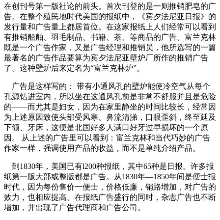
在创刊号第一版社论的前头。首次刊登的是一则推销肥皂的广
告。在整个殖民地时代美国的报纸中，《宾夕法尼亚日报》的
发行量和广告量上都居首位。在这家报纸上人们经常可以看到
有推销船舶、羽毛制品、书籍、茶、等商品的广告。富兰克林
既是一个广告作家，又是广告经理和推销员，他所选写的一篇
最著名的广告作品要算为宾夕法尼亚壁炉厂所作的推销广告
了。这种壁炉后来定名为“富兰克林炉”。
广告是这样写的： 带有小通风孔的壁炉能使冷空气从每个
孔源钻进室内，所以坐在这通风孔前是非常不舒服并且是危险
的——而尤其是妇女，因为在家里静坐的时间比较长，经常因
为上述原因致使头部受风寒、鼻流清涕，口眼歪斜，终至延及
下颌、牙床，这便是北国好多人满口好牙过早损坏的一个原
因。 从上述的广告里可以看到：富兰克林和当代巧妙的广告
作家一样，强调使用产品的收益，而不是单纯介绍产品。
到1830年，美国已有l200种报纸，其中65种是日报。许多报
纸第一版大部或整版都是广告。从1830年—1850年间是便士报
时代，因为每份售价一便士，价格低廉，销路增加，对广告的
效力，也相应提高。在报纸广告盛行的同时，杂志广告也不断
增加，并出现了广告代理商和广告公司。