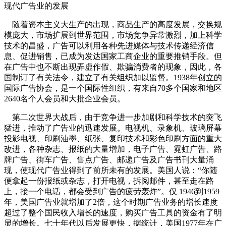
现代广告业的发展
随着资本主义大生产的出现，商品生产的高度发展，交换规
模庞大，市场扩展到世界范围，市场竞争异常激烈，加上科学
技术的昌盛，广告可以利用各种先进媒体与技术传递经济信
息、促进销售，已成为发达国家工商企业的重要推销手段。但
在广告中也不断出现弄虚作假、欺骗消费者的现象，因此，各
国制订了有关法令，建立了有关组织加以监督。1938年创立的
国际广告协会，是一个国际性组织，有来自70多个国家和地区
2640名个人会员和大批企业会员。
第二次世界大战后，由于竞争进一步加剧和科学技术的突飞
猛进，推动了广告业的迅速发展。电视机、录象机、玻璃屏幕
投影电视、印刷油墨、纸张、复印技术和彩色印刷方面的重大
改进，各种杂志、报纸的大量增加，电子广告、霓虹广告、路
牌广告、街车广告、售点广告、邮递广告及广告书刊大量涌
现，使现代广告业得到了前所未有的发展。美国人说：“你随
便拿起一份报纸或杂志，打开电视，拆阅邮件，甚至走在路
上，接一个电话，都会受到广告的疲劳轰炸”。仅 1946到1959
年，美国广告业就增加了2倍，这个时期广告业务的增长速度
超过了整个国民收入增长的速度，购买广告工具的资金有了明
显的增长。七十年代以后发展更快，据统计，美国1977年在广