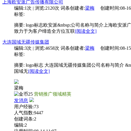
上海欧安派广告传播有限公司
编辑:
1次
| 浏览:
2120次
词条创建者:
梁梅
创建时间:
08-16
标签:
摘要: logo标志欧安派&nbsp;公司名称与简介上海
致力于为客户缔造全方位互联
[阅读全文]
大连国域无疆传媒集团
编辑:
3次
| 浏览:
4658次
词条创建者:
梁梅
创建时间:
08-15
标签:
摘要: logo标志 大连国域无疆传媒集团公司名称与简介 
国域无
[阅读全文]
梁梅
25
营销推广领域精英
发消息
用户经验:73
人气指数:9447
创建词条:2
编辑:2