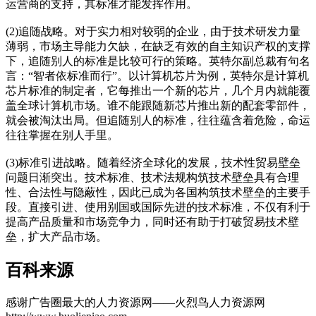
运营商的支持，其标准才能发挥作用。
(2)追随战略。对于实力相对较弱的企业，由于技术研发力量
薄弱，市场主导能力欠缺，在缺乏有效的自主知识产权的支撑
下，追随别人的标准是比较可行的策略。英特尔副总裁有句名
言：“智者依标准而行”。以计算机芯片为例，英特尔是计算机
芯片标准的制定者，它每推出一个新的芯片，几个月内就能覆
盖全球计算机市场。谁不能跟随新芯片推出新的配套零部件，
就会被淘汰出局。但追随别人的标准，往往蕴含着危险，命运
往往掌握在别人手里。
cadu.com.cn
(3)标准引进战略。随着经济全球化的发展，技术性贸易壁垒
问题日渐突出。技术标准、技术法规构筑技术壁垒具有合理
性、合法性与隐蔽性，因此已成为各国构筑技术壁垒的主要手
段。直接引进、使用别国或国际先进的技术标准，不仅有利于
提高产品质量和市场竞争力，同时还有助于打破贸易技术壁
垒，扩大产品市场。
cadu.com.cn
百科来源
感谢广告圈最大的人力资源网——火烈鸟人力资源网