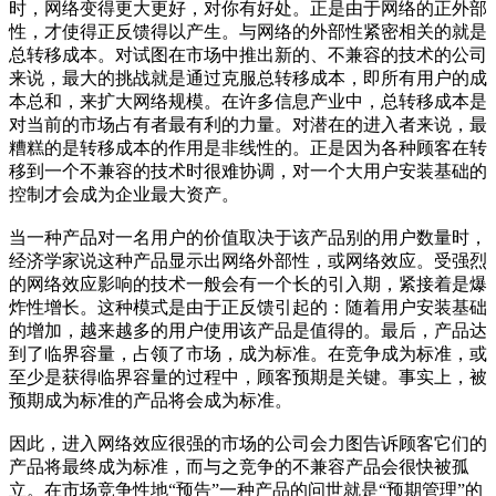
时，网络变得更大更好，对你有好处。正是由于网络的正外部
性，才使得正反馈得以产生。与网络的外部性紧密相关的就是
总转移成本。对试图在市场中推出新的、不兼容的技术的公司
来说，最大的挑战就是通过克服总转移成本，即所有用户的成
本总和，来扩大网络规模。在许多信息产业中，总转移成本是
对当前的市场占有者最有利的力量。对潜在的进入者来说，最
糟糕的是转移成本的作用是非线性的。正是因为各种顾客在转
移到一个不兼容的技术时很难协调，对一个大用户安装基础的
控制才会成为企业最大资产。
当一种产品对一名用户的价值取决于该产品别的用户数量时，
经济学家说这种产品显示出网络外部性，或网络效应。受强烈
的网络效应影响的技术一般会有一个长的引入期，紧接着是爆
炸性增长。这种模式是由于正反馈引起的：随着用户安装基础
的增加，越来越多的用户使用该产品是值得的。最后，产品达
到了临界容量，占领了市场，成为标准。在竞争成为标准，或
至少是获得临界容量的过程中，顾客预期是关键。事实上，被
预期成为标准的产品将会成为标准。
cadu.com.cn
因此，进入网络效应很强的市场的公司会力图告诉顾客它们的
产品将最终成为标准，而与之竞争的不兼容产品会很快被孤
立。在市场竞争性地“预告”一种产品的问世就是“预期管理”的