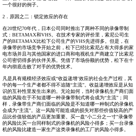
一个很好的例子。
2．原因之二：锁定效应的存在
在20世纪70年代，日本公司同时推出了两种不同的录像带制
式：BETAMAX和VHS。在技术专家的评价里，索尼公司生
产的BETAMAX比松下公司生产的VHS先进得多。但是，在
录像带的市场竞争开始之前，松下已经比索尼占有大得多的家
电市场并且与其他国家的进口商和电视机生产商建立了比索尼
公司密切得多的伙伴关系。凭借了市场份额的优势，松下在十
年内彻底击败了对手的优势技术。
凡是具有规模经济效应或“收益递增’效应的社会生产过程，其
中的每一个生产者都不得不追随“主流”。收益递增效应是从知
识的互补性里发生出来的。无论如何，当时录像机生产商们面
临的风险在于不知道哪一种录像带制式将会成为“主流”；同
样，录像带生产商们面临的风险是不知道哪一种制式的录像机
会成为“主流”。这一风险可能造成的损失对那些价值较高的产
品比价值较低的产品更加重要。买一盘“小二分之一寸”录像带
的风险比买一台同样制式的录像机的风险小得多；买一台录像
机的风险比建造一家生产这类录像机的工厂的风险小得多。