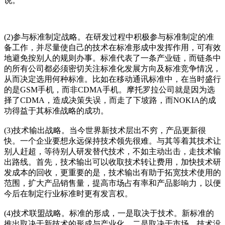
说。
(2)参与标准制定战略。在研发过程中积极参与标准制定的准
备工作，并尽量使自己的技术在标准形成中发挥作用，可有效
地避免按别人的规则办事。标准代表了一条产业链，而链条中
的所有公司都必须密切关注标准化发展方向及标准竞争情况，
从而决定选用何种标准。比如在移动通讯标准中，在当时盛行
的是GSM手机，而非CDMA手机。摩托罗拉公司就是因为选
择了CDMA，造成决策失误，而走了下坡路，而NOKIA的成
功得益于其标准战略的成功。
(3)技术输出战略。当今世界新技术层出不穷，产品更新很
快。一个企业要想永远保持技术领先很难。与其等着其技术让
别人赶超，等待别人研发替代技术，不如主动出击，走技术输
出路线。首先，技术输出可以收取技术转让费用，加快技术研
发成本的回收，更重要的是，技术输出有助于拓宽技术使用的
范围，扩大产品销售量，提高市场占有率和产品影响力，以便
今后在制定行业标准时更有发言权。
(4)技术联盟战略。标准的形成，一是取决于技术。新标准的
推出取决于新技术的形成与产业化。二是取决于市场。技术没