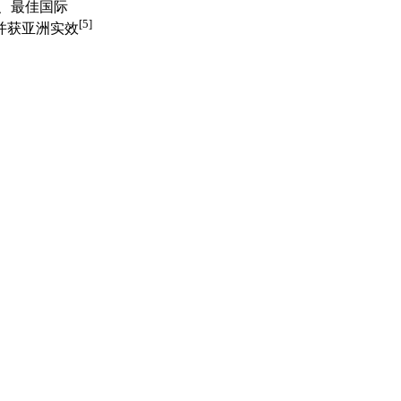
、最佳国际
[5]
并获亚洲实效
。