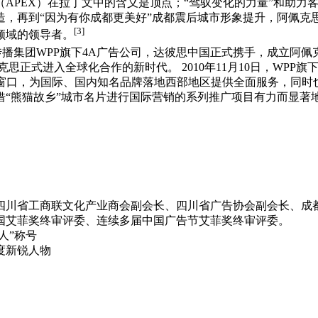
（APEX）在拉丁文中的含义是顶点；“驾驭变化的力量”和助
打造，再到“因为有你成都更美好”成都震后城市形象提升，阿佩克
[3]
领域的领导者。
传播集团WPP旗下4A广告公司，达彼思中国正式携手，成立阿
思正式进入全球化合作的新时代。 2010年11月10日，WPP
地窗口，为国际、国内知名品牌落地西部地区提供全面服务，同时
借“熊猫故乡”城市名片进行国际营销的系列推广项目有力而显著
四川省工商联文化产业商会副会长、四川省广告协会副会长、成
7美国艾菲奖终审评委、连续多届中国广告节艾菲奖终审评委。
人”称号
度新锐人物