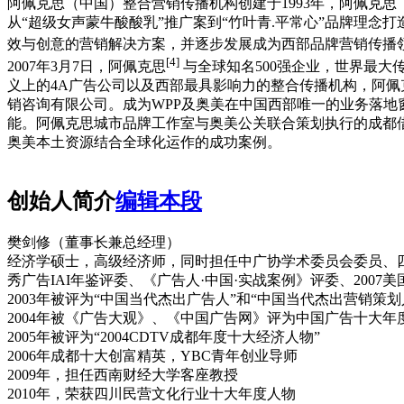
阿佩克思（中国）整合营销传播机构创建于1993年，阿佩克思
从“超级女声蒙牛酸酸乳”推广案到“竹叶青.平常心”品牌理念
效与创意的营销解决方案，并逐步发展成为西部品牌营销传播
[4]
2007年3月7日，阿佩克思
与全球知名500强企业，世界最大
义上的4A广告公司以及西部最具影响力的整合传播机构，阿佩克
销咨询有限公司。成为WPP及奥美在中国西部唯一的业务落
能。阿佩克思城市品牌工作室与奥美公关联合策划执行的成都
奥美本土资源结合全球化运作的成功案例。
创始人简介
编辑本段
樊剑修（董事长兼总经理）
经济学硕士，高级经济师，同时担任中广协学术委员会委员、
秀广告IAI年鉴评委、《广告人·中国·实战案例》评委、200
2003年被评为“中国当代杰出广告人”和“中国当代杰出营销策划
2004年被《广告大观》、《中国广告网》评为中国广告十大年
2005年被评为“2004CDTV成都年度十大经济人物”
2006年成都十大创富精英，YBC青年创业导师
2009年，担任西南财经大学客座教授
2010年，荣获四川民营文化行业十大年度人物