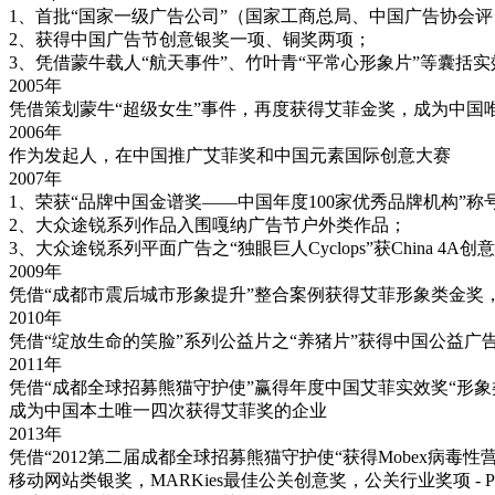
1、首批“国家一级广告公司”（国家工商总局、中国广告协会评
2、获得中国广告节创意银奖一项、铜奖两项；
3、凭借蒙牛载人“航天事件”、竹叶青“平常心形象片”等囊括
2005年
凭借策划蒙牛“超级女生”事件，再度获得艾菲金奖，成为中国
2006年
作为发起人，在中国推广艾菲奖和中国元素国际创意大赛
2007年
1、荣获“品牌中国金谱奖——中国年度100家优秀品牌机构”称
2、大众途锐系列作品入围嘎纳广告节户外类作品；
3、大众途锐系列平面广告之“独眼巨人Cyclops”获China 4A
2009年
凭借“成都市震后城市形象提升”整合案例获得艾菲形象类金奖
2010年
凭借“绽放生命的笑脸”系列公益片之“养猪片”获得中国公益广
2011年
凭借“成都全球招募熊猫守护使”赢得年度中国艾菲实效奖“形象
成为中国本土唯一四次获得艾菲奖的企业
2013年
凭借“2012第二届成都全球招募熊猫守护使“获得Mobex病毒
移动网站类银奖，MARKies最佳公关创意奖，公关行业奖项 - PR 