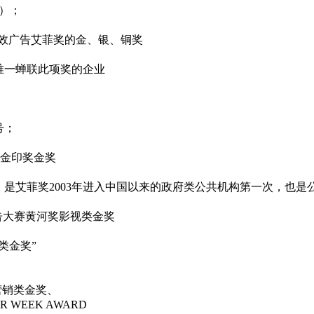
）；
实效广告艾菲奖的金、银、铜奖
唯一蝉联此项奖的企业
号；
创意金印奖金奖
，是艾菲奖2003年进入中国以来的政府类公共机构第一次，也是
告大赛黄河奖影视类金奖
类金奖”
性营销类金奖、
WEEK AWARD