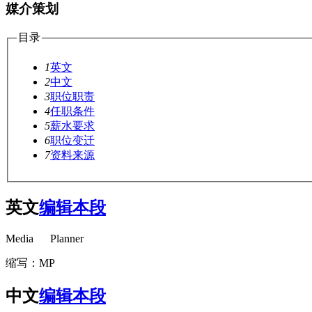
媒介策划
目录
1
英文
2
中文
3
职位职责
4
任职条件
5
薪水要求
6
职位变迁
7
资料来源
英文
编辑本段
Media Planner
cadu.com.cn
缩写：MP
cadu.com.cn
中文
编辑本段