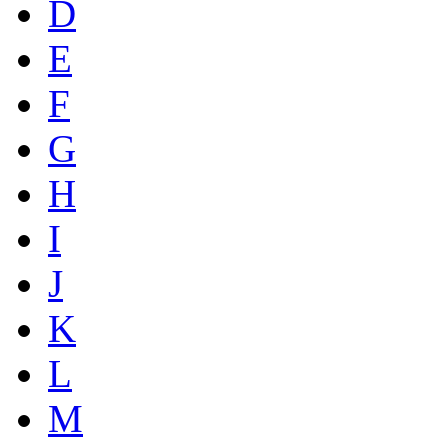
D
E
F
G
H
I
J
K
L
M