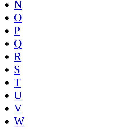
N
O
P
Q
R
S
T
U
V
W